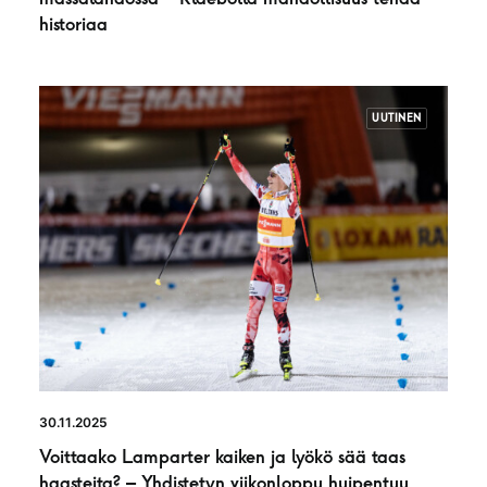
historiaa
UUTINEN
30.11.2025
Voittaako Lamparter kaiken ja lyökö sää taas
haasteita? – Yhdistetyn viikonloppu huipentuu