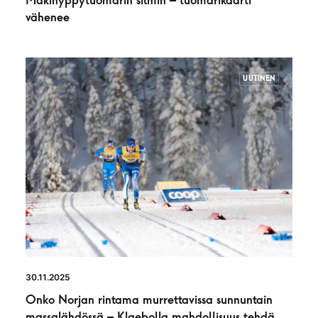
Mäkihyppytuomarin silmin – tuomarikaarti
vähenee
UUTINEN
30.11.2025
Onko Norjan rintama murrettavissa sunnuntain
massalähdössä – Klaebolla mahdollisuus tehdä