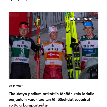
LUOKITTELEMATON
29.11.2025
Yhdistetyn podium ratkottiin tänään vain ladulla –
perjantain varakilpailun lähtökohdat suotuisat
voittaja Lamparterille