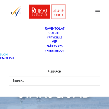
ETUSIVU
LIPUT
VAPAAEHTOISEKSI
YLEISÖLLE
­RAVINTOLAT
UUTISET
YRITYKSILLE
VIP
NÄKYVYYS
YHTEYSTIEDOT
SUOMI
ENGLISH
SEARCH
STARSQUAD