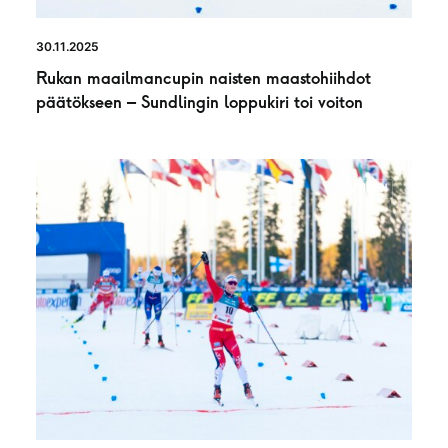
30.11.2025
Rukan maailmancupin naisten maastohiihdot
päätökseen – Sundlingin loppukiri toi voiton
UUTINEN