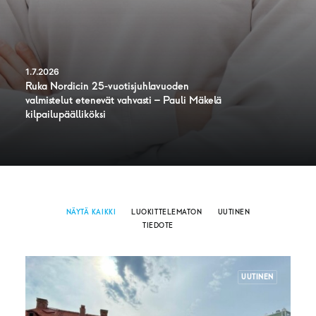
1.7.2026
Ruka Nordicin 25-vuotisjuhlavuoden
valmistelut etenevät vahvasti – Pauli Mäkelä
kilpailupäälliköksi
NÄYTÄ KAIKKI
LUOKITTELEMATON
UUTINEN
TIEDOTE
UUTINEN