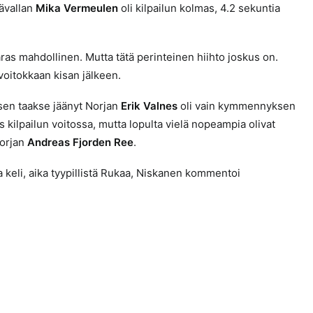
tävallan
Mika Vermeulen
oli kilpailun kolmas, 4.2 sekuntia
paras mahdollinen. Mutta tätä perinteinen hiihto joskus on.
voitokkaan kisan jälkeen.
asen taakse jäänyt Norjan
Erik Valnes
oli vain kymmennyksen
 kilpailun voitossa, mutta lopulta vielä nopeampia olivat
Norjan
Andreas Fjorden Ree
.
 keli, aika tyypillistä Rukaa,
Niskanen kommentoi