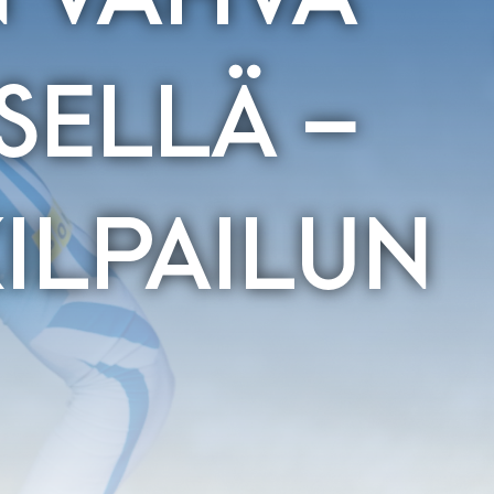
SELLÄ –
ILPAILUN