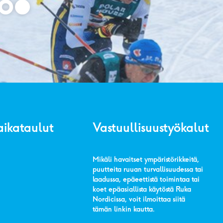
aikataulut
Vastuullisuustyökalut
Mikäli havaitset ympäristörikkeitä,
puutteita ruuan turvallisuudessa tai
laadussa, epäeettistä toimintaa tai
koet epäasiallista käytöstä Ruka
Nordicissa, voit ilmoittaa siitä
tämän linkin kautta
.