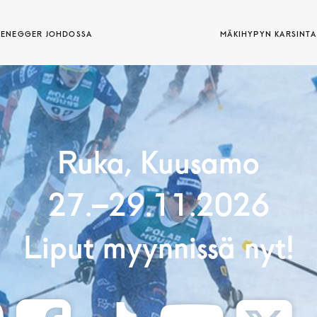
TTENEGGER JOHDOSSA
MÄKIHYPYN KARSINTA
Ruka, Kuusamo
27.–29.11.2026
Liput myynnissä nyt!