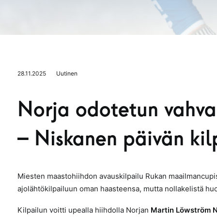
28.11.2025
Uutinen
Norja odotetun vahva 
– Niskanen päivän kil
Miesten maastohiihdon avauskilpailu Rukan maailmancupiss
ajolähtökilpailuun oman haasteensa, mutta nollakelistä huol
Kilpailun voitti upealla hiihdolla Norjan
Martin Löwström 