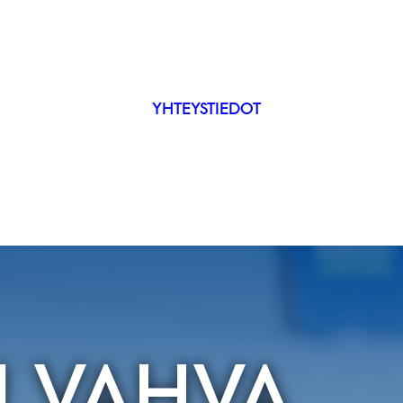
YHTEYSTIEDOT
IP
ÄKYVYYS
 VAHVA