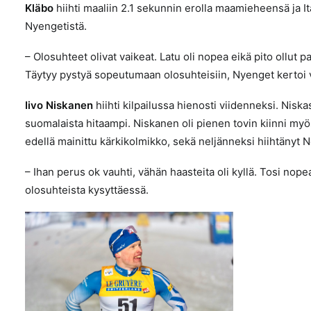
Kläbo
hiihti maaliin 2.1 sekunnin erolla maamieheensä ja I
Nyengetistä.
– Olosuhteet olivat vaikeat. Latu oli nopea eikä pito ollut 
Täytyy pystyä sopeutumaan olosuhteisiin,
Nyenget kertoi 
Iivo Niskanen
hiihti kilpailussa hienosti viidenneksi. Nisk
suomalaista hitaampi. Niskanen oli pienen tovin kiinni myös
edellä mainittu kärkikolmikko, sekä neljänneksi hiihtänyt 
– Ihan perus ok vauhti, vähän haasteita oli kyllä. Tosi nopea
olosuhteista kysyttäessä.