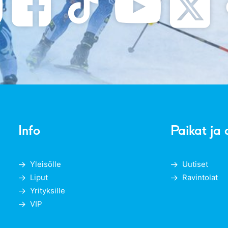
Info
Paikat ja 
Yleisölle
Uutiset
Liput
Ravintolat
Yrityksille
VIP