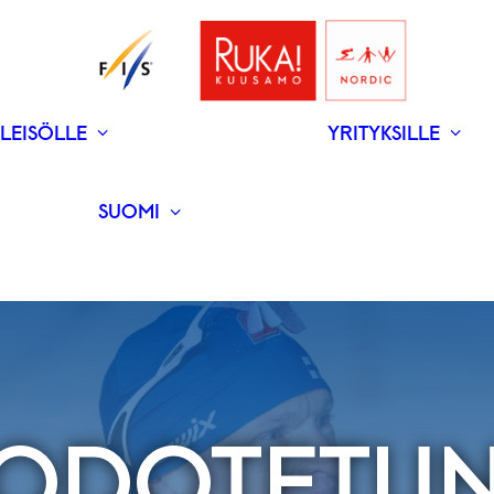
LEISÖLLE
YRITYKSILLE
V
N
­RAVINTOLAT
UUTISET
SUOMI
ENGLISH
 ODOTETUN