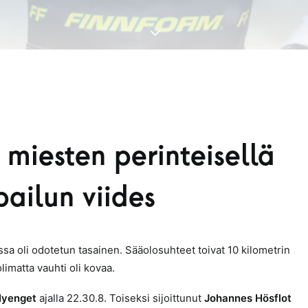
miesten perinteisellä
pailun viides
a oli odotetun tasainen. Sääolosuhteet toivat 10 kilometrin
imatta vauhti oli kovaa.
Nyenget
ajalla 22.30.8.
Toiseksi sijoittunut
Johannes Hösflot