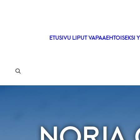
ETUSIVU
LIPUT
VAPAAEHTOISEKSI
Y
NORJA