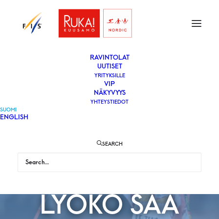
ETUSIVU
LIPUT
VAPAAEHTOISEKSI
YLEISÖLLE
­RAVINTOLAT
UUTISET
YRITYKSILLE
VIP
VOITTAAKO
NÄKYVYYS
YHTEYSTIEDOT
SUOMI
ENGLISH
LAMPARTER
SEARCH
KAIKEN JA
LYÖKÖ SÄÄ