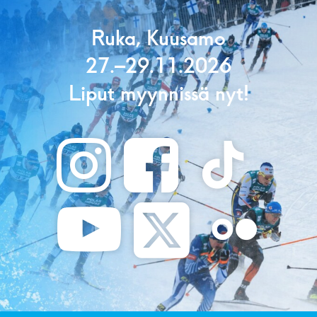
Ruka, Kuusamo
27.–29.11.2026
Liput myynnissä nyt!