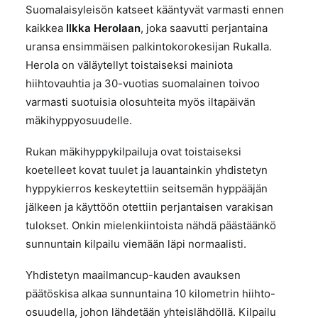
Suomalaisyleisön katseet kääntyvät varmasti ennen
kaikkea
Ilkka Herolaan
, joka saavutti perjantaina
uransa ensimmäisen palkintokorokesijan Rukalla.
Herola on väläytellyt toistaiseksi mainiota
hiihtovauhtia ja 30-vuotias suomalainen toivoo
varmasti suotuisia olosuhteita myös iltapäivän
mäkihyppyosuudelle.
Rukan mäkihyppykilpailuja ovat toistaiseksi
koetelleet kovat tuulet ja lauantainkin yhdistetyn
hyppykierros keskeytettiin seitsemän hyppääjän
jälkeen ja käyttöön otettiin perjantaisen varakisan
tulokset. Onkin mielenkiintoista nähdä päästäänkö
sunnuntain kilpailu viemään läpi normaalisti.
Yhdistetyn maailmancup-kauden avauksen
päätöskisa alkaa sunnuntaina 10 kilometrin hiihto-
osuudella, johon lähdetään yhteislähdöllä. Kilpailu