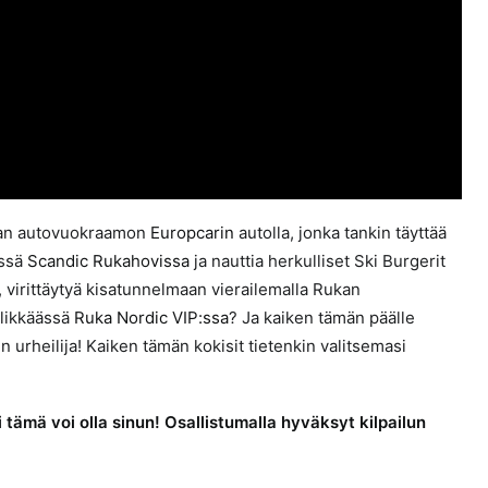
avan autovuokraamon
Europcarin
autolla, jonka tankin täyttää
essä
Scandic Rukahovissa
ja nauttia herkulliset Ski Burgerit
 virittäytyä kisatunnelmaan vierailemalla Rukan
ylikkäässä
Ruka Nordic VIP:ssa
? Ja kaiken tämän päälle
rheilija! Kaiken tämän kokisit tietenkin valitsemasi
i tämä voi olla sinun! Osallistumalla hyväksyt kilpailun