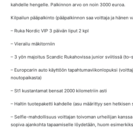
kahdelle hengelle. Palkinnon arvo on noin 3000 euroa.
Kilpailun pääpalkinto (pääpalkinnon saa voittaja ja hänen
– Ruka Nordic VIP 3 päivän liput 2 kpl
– Vierailu mäkitorniin
– 3 yön majoitus Scandic Rukahovissa junior sviitissä (to–
– Europcarin auto käyttöön tapahtumaviikonlopuksi (voitt
noutopaikasta)
– St1 kustantamat bensat 2000 kilometriin asti
– Haltin tuotepaketti kahdelle (asu määrittyy sen hetkise
– Selfie-mahdollisuus voittajan toivoman urheilijan kanssa (
sopiva ajankohta tapaamiselle löydetään, huom esimerkiks