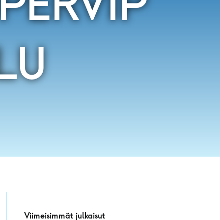
PERVIP
ILU
Viimeisimmät julkaisut