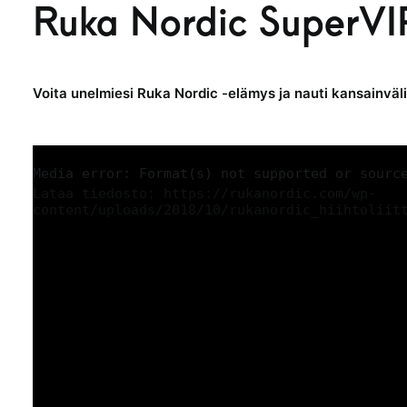
Ruka Nordic SuperVIP
Voita unelmiesi Ruka Nordic -elämys ja nauti kansainväli
Media error: Format(s) not supported or sourc
Lataa tiedosto: https://rukanordic.com/wp-
content/uploads/2018/10/rukanordic_hiihtoliit