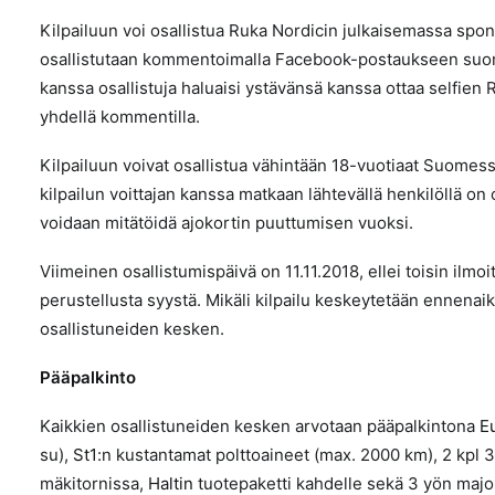
Kilpailuun voi osallistua Ruka Nordicin julkaisemassa sp
osallistutaan kommentoimalla Facebook-postaukseen suomal
kanssa osallistuja haluaisi ystävänsä kanssa ottaa selfien 
yhdellä kommentilla.
Kilpailuun voivat osallistua vähintään 18-vuotiaat Suomessa 
kilpailun voittajan kanssa matkaan lähtevällä henkilöllä on 
voidaan mitätöidä ajokortin puuttumisen vuoksi.
Viimeinen osallistumispäivä on 11.11.2018, ellei toisin ilmo
perustellusta syystä. Mikäli kilpailu keskeytetään ennena
osallistuneiden kesken.
Pääpalkinto
Kaikkien osallistuneiden kesken arvotaan pääpalkintona
E
su),
St1
:n kustantamat polttoaineet (max. 2000 km), 2 kpl 
mäkitornissa,
Haltin
tuotepaketti kahdelle sekä 3 yön majo