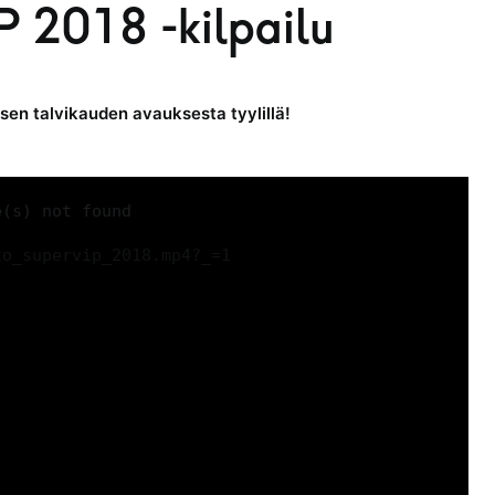
 2018 -kilpailu
sen talvikauden avauksesta tyylillä!
e(s) not found
to_supervip_2018.mp4?_=1