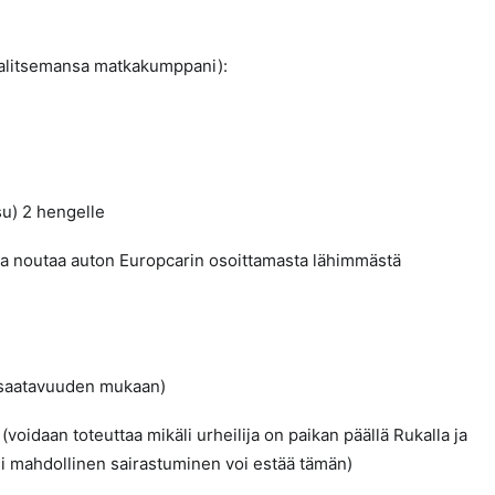
 valitsemansa matkakumppani):
su) 2 hengelle
aja noutaa auton Europcarin osoittamasta lähimmästä
n saatavuuden mukaan)
voidaan toteuttaa mikäli urheilija on paikan päällä Rukalla ja
i mahdollinen sairastuminen voi estää tämän)