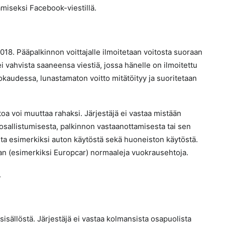
amiseksi Facebook-viestillä.
2018. Pääpalkinnon voittajalle ilmoitetaan voitosta suoraan
 ei vahvista saaneensa viestiä, jossa hänelle on ilmoitettu
okaudessa, lunastamaton voitto mitätöityy ja suoritetaan
toa voi muuttaa rahaksi. Järjestäjä ei vastaa mistään
sallistumisesta, palkinnon vastaanottamisesta tai sen
tuita esimerkiksi auton käytöstä sekä huoneiston käytöstä.
n (esimerkiksi Europcar) normaaleja vuokrausehtoja.
.
sisällöstä. Järjestäjä ei vastaa kolmansista osapuolista