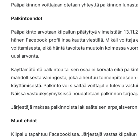
Pääpalkinnon voittajaan otetaan yhteyttä palkinnon lunast
Palkintoehdot
Pääpalkinto arvotaan kilpailun päätyttyä viimeistään 13.11.
hänen Facebook-profiilinsa kautta viestillä. Mikäli voittaja
voittamisesta, eikä häntä tavoiteta muutoin kolmessa vuor
uusi arvonta.
Käyttämätöntä palkintoa tai sen osaa ei korvata eikä palkin
mahdollisesta vahingosta, joka aiheutuu toimenpiteeseen o
käyttämisestä. Palkinto voi sisältää voittajalle tulevia vas
Näissä vastuukysymyksissä noudatetaan palkinnon tarjoaja
Järjestäjä maksaa palkinnoista lakisääteisen arpajaisveron
Muut ehdot
Kilpailu tapahtuu Facebookissa. Järjestäjä vastaa kilpailun 