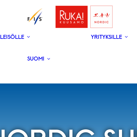
LEISÖLLE
YRITYKSILLE
V
N
­RAVINTOLAT
UUTISET
SUOMI
ENGLISH