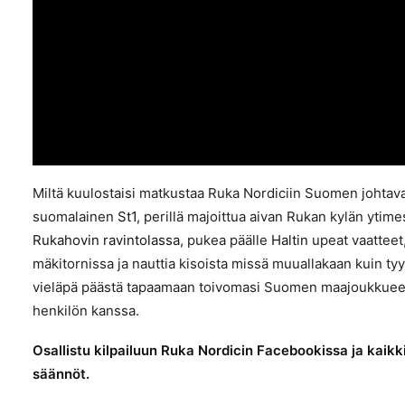
Miltä kuulostaisi matkustaa Ruka Nordiciin Suomen joht
suomalainen
St1
, perillä majoittua aivan Rukan kylän ytim
Rukahovin ravintolassa
, pukea päälle
Haltin
upeat vaatteet,
mäkitornissa ja nauttia kisoista missä muuallakaan kuin ty
vieläpä päästä tapaamaan toivomasi Suomen maajoukkueen u
henkilön kanssa.
Osallistu kilpailuun
Ruka Nordicin Facebookissa
ja kaikk
säännöt.