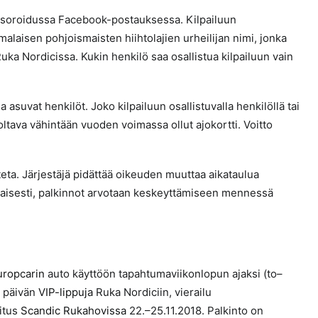
onsoroidussa Facebook-postauksessa. Kilpailuun
aisen pohjoismaisten hiihtolajien urheilijan nimi, jonka
Ruka Nordicissa. Kukin henkilö saa osallistua kilpailuun vain
asuvat henkilöt. Joko kilpailuun osallistuvalla henkilöllä tai
oltava vähintään vuoden voimassa ollut ajokortti. Voitto
iteta. Järjestäjä pidättää oikeuden muuttaa aikataulua
ikaisesti, palkinnot arvotaan keskeyttämiseen mennessä
uropcarin
auto käyttöön tapahtumaviikonlopun ajaksi (to–
3 päivän
VIP-lippuja
Ruka Nordiciin, vierailu
itus
Scandic Rukahovissa
22.–25.11.2018. Palkinto on