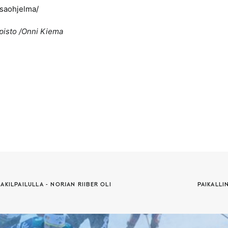
isaohjelma/
pisto /Onni Kiema
KILPAILULLA - NORJAN RIIBER OLI 
PAIKALLI