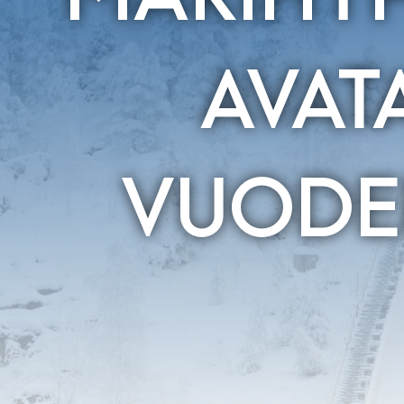
AVAT
VUODE