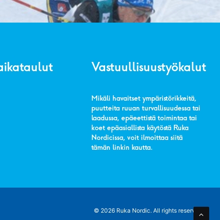
aikataulut
Vastuullisuustyökalut
Mikäli havaitset ympäristörikkeitä,
puutteita ruuan turvallisuudessa tai
laadussa, epäeettistä toimintaa tai
koet epäasiallista käytöstä Ruka
Nordicissa, voit ilmoittaa siitä
tämän linkin kautta
.
© 2026 Ruka Nordic.
All rights reserved