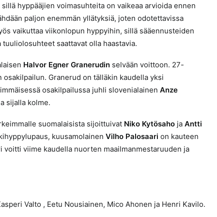
sillä hyppääjien voimasuhteita on vaikeaa arvioida ennen
nähdään paljon enemmän yllätyksiä, joten odotettavissa
myös vaikuttaa viikonlopun hyppyihin, sillä sääennusteiden
 tuuliolosuhteet saattavat olla haastavia.
alaisen
Halvor Egner Granerudin
selvään voittoon. 27-
 osakilpailun. Granerud on tälläkin kaudella yksi
mmäisessä osakilpailussa juhli slovenialainen
Anze
a sijalla kolme.
orkeimmalle suomalaisista sijoittuivat
Niko Kytösaho
ja
Antti
. Mäkihyppylupaus, kuusamolainen
Vilho Palosaari
on kauteen
ri voitti viime kaudella nuorten maailmanmestaruuden ja
 Kasperi Valto , Eetu Nousiainen, Mico Ahonen ja Henri Kavilo.