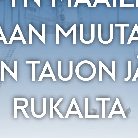
AAN MUU
N TAUON J
RUKALTA