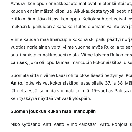
Avausviikonlopun ennakkoasetelmat ovat mielenkiintoiset, 
kauden ensimmäistä kilpailua. Alkukaudesta tyypillisesti 
erittäin jännittävä kisaviikonloppu. Keliolosuhteet voivat 
mukaan kilpailuiden aikana keli tulee olemaan vaihteleva ja
Viime kauden maailmancupin kokonaiskilpailu päättyi norj
vuotias norjalainen voitti viime vuonna myös Rukalla toisen
suurimmista ennakkosuosikeista. Viime talvena Rukan ensi
Lanisek
, joka oli lopulta maailmancupin kokonaiskilpailuiss
Suomalaisittain viime kausi oli tuloksellisesti pettymys. K
Aalto
, jotka ylsivät kokonaiskilpailussa sijalle 37. ja 38
lähdettäessä isoimpia suomalaisnimiä. 19-vuotias Palosaa
kehityskäyrä näyttää vahvasti ylöspäin.
Suomen joukkue Rukan maailmancupiin
Niko Kytösaho, Antti Aalto, Vilho Palosaari, Arttu Pohjola,