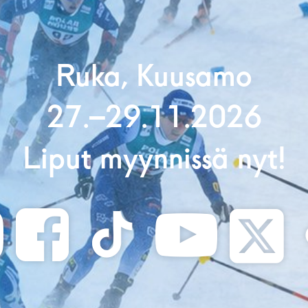
Ruka, Kuusamo
27.–29.11.2026
Liput myynnissä nyt!