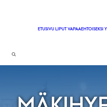
ETUSIVU
LIPUT
VAPAAEHTOISEKSI
Y
MÄKIHY