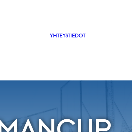
YHTEYSTIEDOT
IP
ÄKYVYYS
LMANCUP