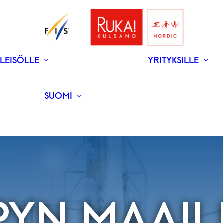
LEISÖLLE
YRITYKSILLE
V
N
­RAVINTOLAT
UUTISET
SUOMI
ENGLISH
PYN MAAI