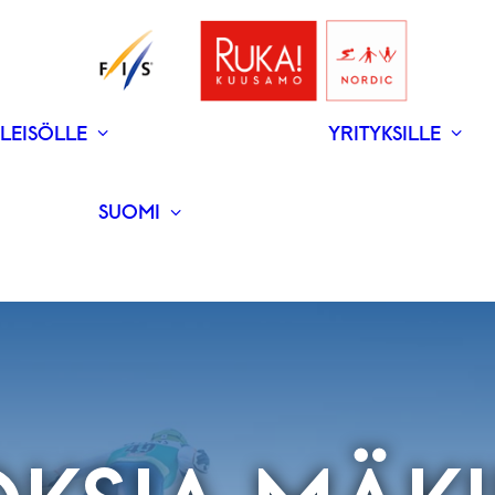
LEISÖLLE
YRITYKSILLE
V
N
­RAVINTOLAT
UUTISET
SUOMI
ENGLISH