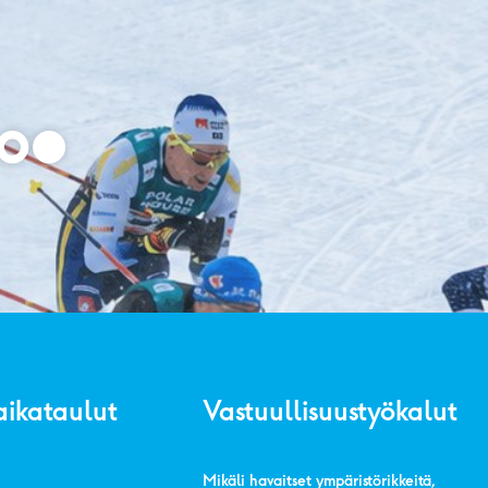
aikataulut
Vastuullisuustyökalut
Mikäli havaitset ympäristörikkeitä,