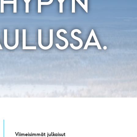
IHYPYN
AULUSSA.
Viimeisimmät julkaisut