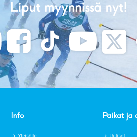
Liput myynnissä nyt!
Info
Paikat ja 
Yleisölle
Uutiset