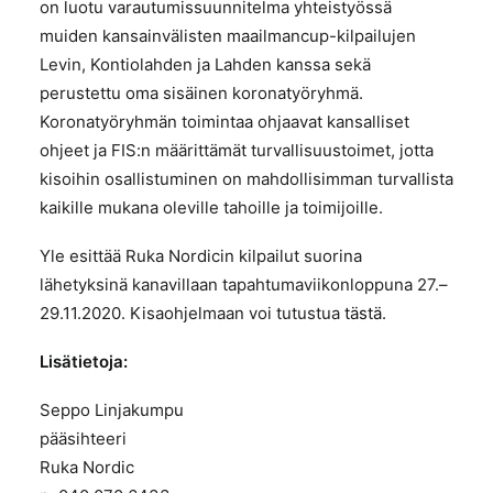
on luotu varautumissuunnitelma yhteistyössä
muiden kansainvälisten maailmancup-kilpailujen
Levin, Kontiolahden ja Lahden kanssa sekä
perustettu oma sisäinen koronatyöryhmä.
Koronatyöryhmän toimintaa ohjaavat kansalliset
ohjeet ja FIS:n määrittämät turvallisuustoimet, jotta
kisoihin osallistuminen on mahdollisimman turvallista
kaikille mukana oleville tahoille ja toimijoille.
Yle esittää Ruka Nordicin kilpailut suorina
lähetyksinä kanavillaan tapahtumaviikonloppuna 27.–
29.11.2020. Kisaohjelmaan voi tutustua
tästä
.
Lisätietoja:
Seppo Linjakumpu
pääsihteeri
Ruka Nordic