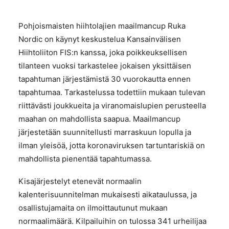
Pohjoismaisten hiihtolajien maailmancup Ruka
Nordic on käynyt keskustelua Kansainvälisen
Hiihtoliiton FIS:n kanssa, joka poikkeuksellisen
tilanteen vuoksi tarkastelee jokaisen yksittäisen
tapahtuman järjestämistä 30 vuorokautta ennen
tapahtumaa. Tarkastelussa todettiin mukaan tulevan
riittävästi joukkueita ja viranomaislupien perusteella
maahan on mahdollista saapua. Maailmancup
järjestetään suunnitellusti marraskuun lopulla ja
ilman yleisöä, jotta koronaviruksen tartuntariskiä on
mahdollista pienentää tapahtumassa.
Kisajärjestelyt etenevät normaalin
kalenterisuunnitelman mukaisesti aikataulussa, ja
osallistujamaita on ilmoittautunut mukaan
normaalimäärä. Kilpailuihin on tulossa 341 urheilijaa