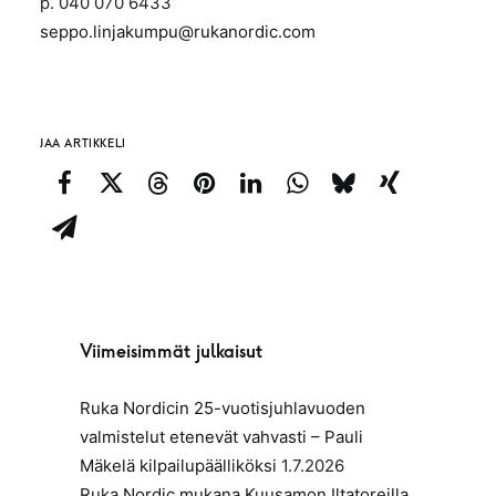
p. 040 070 6433
seppo.linjakumpu@rukanordic.com
JAA ARTIKKELI
Viimeisimmät julkaisut
Ruka Nordicin 25-vuotisjuhlavuoden
valmistelut etenevät vahvasti – Pauli
Mäkelä kilpailupäälliköksi
1.7.2026
Ruka Nordic mukana Kuusamon Iltatoreilla