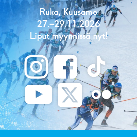
Ruka, Kuusamo
27.–29.11.2026
Liput myynnissä nyt!