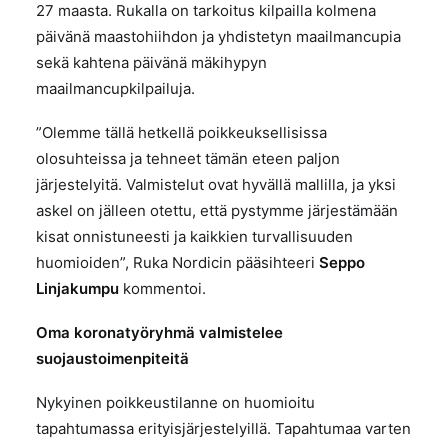
27 maasta. Rukalla on tarkoitus kilpailla kolmena
päivänä maastohiihdon ja yhdistetyn maailmancupia
sekä kahtena päivänä mäkihypyn
maailmancupkilpailuja.
”Olemme tällä hetkellä poikkeuksellisissa
olosuhteissa ja tehneet tämän eteen paljon
järjestelyitä. Valmistelut ovat hyvällä mallilla, ja yksi
askel on jälleen otettu, että pystymme järjestämään
kisat onnistuneesti ja kaikkien turvallisuuden
huomioiden”, Ruka Nordicin pääsihteeri
Seppo
Linjakumpu
kommentoi.
Oma koronatyöryhmä valmistelee
suojaustoimenpiteitä
Nykyinen poikkeustilanne on huomioitu
tapahtumassa erityisjärjestelyillä. Tapahtumaa varten