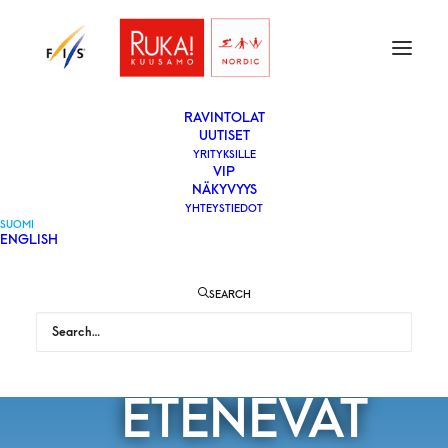
ETUSIVU
LIPUT
VAPAAEHTOISEKSI
YLEISÖLLE
­RAVINTOLAT
UUTISET
YRITYKSILLE
VIP
RUKA
NÄKYVYYS
YHTEYSTIEDOT
SUOMI
ENGLISH
NORDICIN
SEARCH
VALMISTELUT
ETENEVÄT