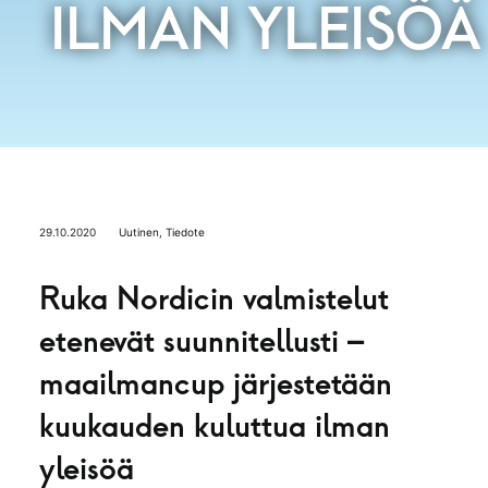
ILMAN YLEISÖÄ
29.10.2020
Uutinen
,
Tiedote
Ruka Nordicin valmistelut
etenevät suunnitellusti –
maailmancup järjestetään
kuukauden kuluttua ilman
yleisöä