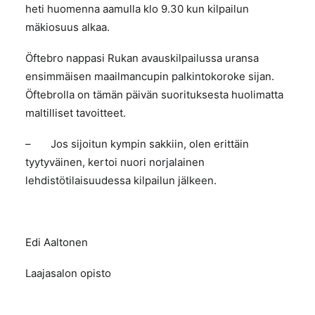
heti huomenna aamulla klo 9.30 kun kilpailun
mäkiosuus alkaa.
Öftebro nappasi Rukan avauskilpailussa uransa
ensimmäisen maailmancupin palkintokoroke sijan.
Öftebrolla on tämän päivän suorituksesta huolimatta
maltilliset tavoitteet.
– Jos sijoitun kympin sakkiin, olen erittäin
tyytyväinen, kertoi nuori norjalainen
lehdistötilaisuudessa kilpailun jälkeen.
Edi Aaltonen
Laajasalon opisto