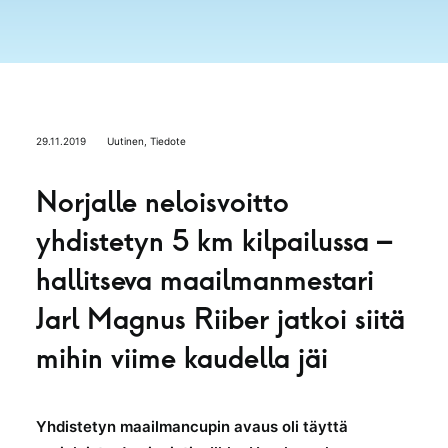
29.11.2019
Uutinen
,
Tiedote
Norjalle neloisvoitto
yhdistetyn 5 km kilpailussa –
hallitseva maailmanmestari
Jarl Magnus Riiber jatkoi siitä
mihin viime kaudella jäi
Yhdistetyn maailmancupin avaus oli täyttä