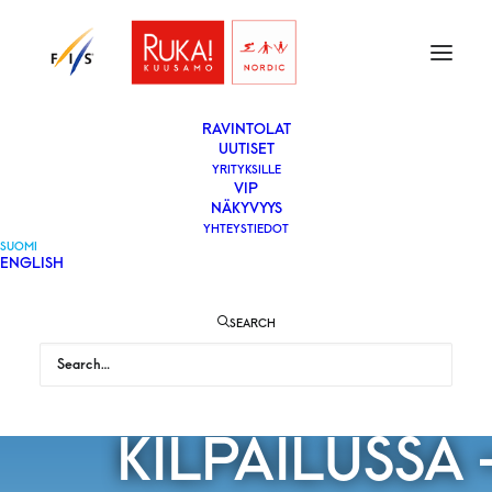
ETUSIVU
LIPUT
VAPAAEHTOISEKSI
YLEISÖLLE
­RAVINTOLAT
UUTISET
YRITYKSILLE
VIP
NORJALLE
NÄKYVYYS
YHTEYSTIEDOT
SUOMI
ENGLISH
NELOISVOITT
SEARCH
YHDISTETYN 5
KILPAILUSSA 