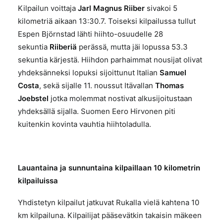
Kilpailun voittaja
Jarl Magnus Riiber
sivakoi 5
kilometriä aikaan 13:30.7. Toiseksi kilpailussa tullut
Espen Björnstad lähti hiihto-osuudelle 28
sekuntia
Riiberiä
perässä, mutta jäi lopussa 53.3
sekuntia kärjestä. Hiihdon parhaimmat nousijat olivat
yhdeksänneksi lopuksi sijoittunut Italian
Samuel
Costa
, sekä sijalle 11. noussut Itävallan
Thomas
Joebstel
jotka molemmat nostivat alkusijoitustaan
yhdeksällä sijalla. Suomen Eero Hirvonen piti
kuitenkin kovinta vauhtia hiihtoladulla.
Lauantaina ja sunnuntaina kilpaillaan 10 kilometrin
kilpailuissa
Yhdistetyn kilpailut jatkuvat Rukalla vielä kahtena 10
km kilpailuna. Kilpailijat pääsevätkin takaisin mäkeen