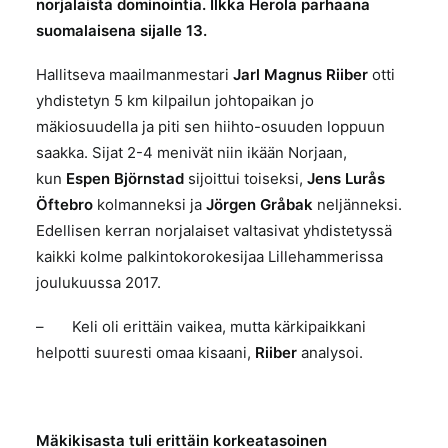
norjalaista dominointia. Ilkka Herola parhaana
suomalaisena sijalle 13.
Hallitseva maailmanmestari
Jarl Magnus Riiber
otti
yhdistetyn 5 km kilpailun johtopaikan jo
mäkiosuudella ja piti sen hiihto-osuuden loppuun
saakka. Sijat 2-4 menivät niin ikään Norjaan,
kun
Espen Björnstad
sijoittui toiseksi,
Jens Lurås
Öftebro
kolmanneksi ja
Jörgen Gråbak
neljänneksi.
Edellisen kerran norjalaiset valtasivat yhdistetyssä
kaikki kolme palkintokorokesijaa Lillehammerissa
joulukuussa 2017.
– Keli oli erittäin vaikea, mutta kärkipaikkani
helpotti suuresti omaa kisaani,
Riiber
analysoi.
Mäkikisasta tuli erittäin korkeatasoinen