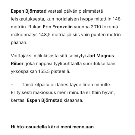
Espen Björnstad
vastasi päivän pisimmästä
leiskautuksesta, kun norjalaisen hyppy mitattiin 148
metriin. Rukan
Eric Frenzelin
vuonna 2010 tekemä
mäkiennätys 148,5 metriä jäi siis vain puolen metrin
päähän.
Voittajaksi mäkikisasta silti selviytyi
Jarl Magnus
Riiber
, joka nappasi tyylipuhtaalla suorituksellaan
ykköspaikan 155.5 pisteellä.
– Tämä kilpailu oli lähes täydellinen minulle.
Erityisesti mäkiosuus meni minulta erittäin hyvin,
kertasi
Espen Björnstad
kisaansa.
Hiihto-osuudella kärki meni menojaan