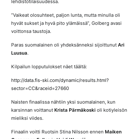
lehdistötilaisuudessa.
”Vaikeat olosuhteet, paljon lunta, mutta minulla oli
hyvät sukset ja hyvä pito ylämäissä”, Golberg avasi
voittonsa taustoja.
Paras suomalainen oli yhdeksänneksi sijoittunut
Ari
Luusua
.
Kilpailun lopputulokset näet täältä:
http://data.fis-ski.com/dynamic/results.html?
sector=CC&raceid=27660
Naisten finaalissa nähtiin yksi suomalainen, kun
karsinnan voittanut
Krista Pärmäkoski
oli kotiyleisön
mieliksi viides.
Finaalin voitti Ruotsin Stina Nilsson ennen
Maiken