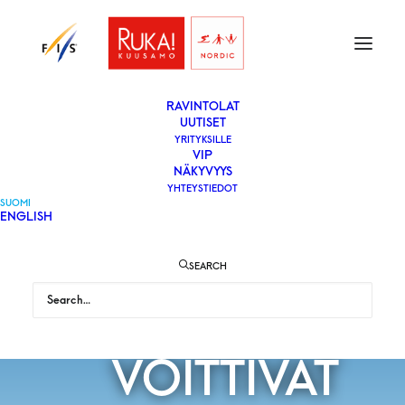
ETUSIVU
LIPUT
VAPAAEHTOISEKSI
YLEISÖLLE
­RAVINTOLAT
UUTISET
YRITYKSILLE
VIP
PAAL GOLBER
NÄKYVYYS
YHTEYSTIEDOT
SUOMI
ENGLISH
JA STINA
SEARCH
NILSSON
VOITTIVAT