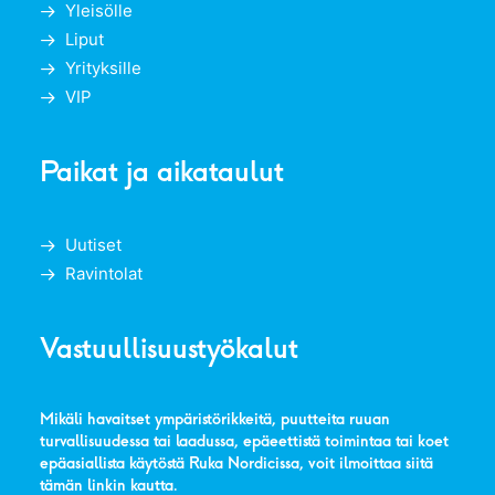
Yleisölle
Liput
Yrityksille
VIP
Paikat ja aikataulut
Uutiset
Ravintolat
Vastuullisuustyökalut
Mikäli havaitset ympäristörikkeitä, puutteita ruuan
turvallisuudessa tai laadussa, epäeettistä toimintaa tai koet
epäasiallista käytöstä Ruka Nordicissa, voit ilmoittaa siitä
tämän linkin kautta
.