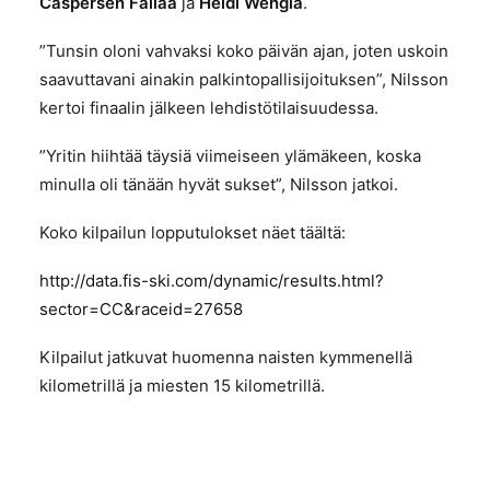
Caspersen Fallaa
ja
Heidi Wengiä
.
”Tunsin oloni vahvaksi koko päivän ajan, joten uskoin
saavuttavani ainakin palkintopallisijoituksen”, Nilsson
kertoi finaalin jälkeen lehdistötilaisuudessa.
”Yritin hiihtää täysiä viimeiseen ylämäkeen, koska
minulla oli tänään hyvät sukset”, Nilsson jatkoi.
Koko kilpailun lopputulokset näet täältä:
http://data.fis-ski.com/dynamic/results.html?
sector=CC&raceid=27658
Kilpailut jatkuvat huomenna naisten kymmenellä
kilometrillä ja miesten 15 kilometrillä.