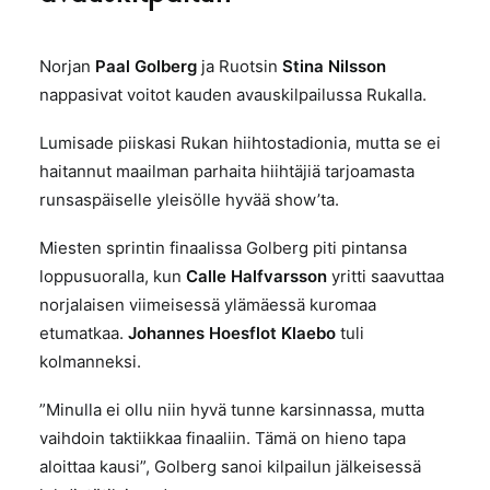
Norjan
Paal Golberg
ja Ruotsin
Stina Nilsson
nappasivat voitot kauden avauskilpailussa Rukalla.
Lumisade piiskasi Rukan hiihtostadionia, mutta se ei
haitannut maailman parhaita hiihtäjiä tarjoamasta
runsaspäiselle yleisölle hyvää show’ta.
Miesten sprintin finaalissa Golberg piti pintansa
loppusuoralla, kun
Calle Halfvarsson
yritti saavuttaa
norjalaisen viimeisessä ylämäessä kuromaa
etumatkaa.
Johannes Hoesflot Klaebo
tuli
kolmanneksi.
”Minulla ei ollu niin hyvä tunne karsinnassa, mutta
vaihdoin taktiikkaa finaaliin. Tämä on hieno tapa
aloittaa kausi”, Golberg sanoi kilpailun jälkeisessä