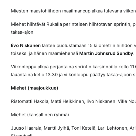
Miesten maastohiihdon maailmancup alkaa tulevana viikon
Miehet hiihtävät Rukalla perinteisen hiihtotavan sprintin, 
takaa-ajon.
Iivo Niskanen
lähtee puolustamaan 15 kilometrin hiihdon v
toiseksi ja hänen maamiehensä
Martin Johnsrud Sundby
.
Viikonloppu alkaa perjantaina sprintin karsinnoilla kello 11.
lauantaina kello 13.30 ja viikonloppu päättyy takaa-ajoon 
Miehet (maajoukkue)
Ristomatti Hakola, Matti Heikkinen, Iivo Niskanen, Ville No
Miehet (kansallinen ryhmä)
Juuso Haarala, Martti Jylhä, Toni Ketelä, Lari Lehtonen, A
Strandvall