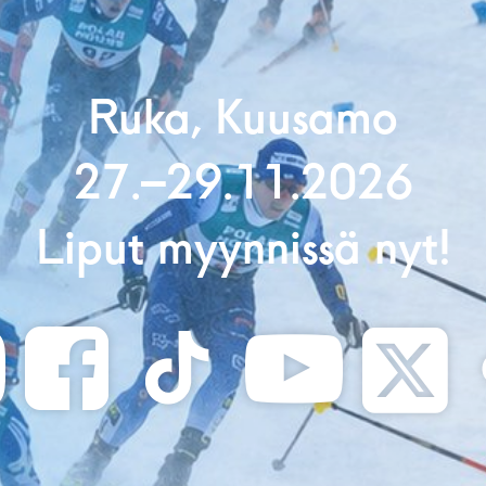
Ruka, Kuusamo
27.–29.11.2026
Liput myynnissä nyt!