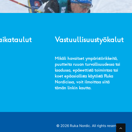
aikataulut
Vastuullisuustyökalut
Mikäli havaitset ympäristörikkeitä,
puutteita ruuan turvallisuudessa tai
laadussa, epäeettistä toimintaa tai
koet epäasiallista käytöstä Ruka
Nordicissa, voit ilmoittaa siitä
tämän linkin kautta
.
© 2026 Ruka Nordic.
All rights reserved