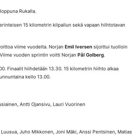
loppuna Rukalla.
perinteisen 15 kilometrin kilpailun sekä vapaan hiihtotavan
oittoa viime vuodelta. Norjan
Emil Iversen
sijoittui tuolloin
 Viime vuoden sprintin voitti Norjan
Pål Golberg
.
00. Finaalit hiihdetään 13.30. 15 kilometrin hiihto alkaa
sunnuntaina kello 13.00.
usiainen, Antti Ojansivu, Lauri Vuorinen
ri Luusua, Juho Mikkonen, Joni Mäki, Anssi Pentsinen, Matias