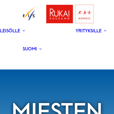
LEISÖLLE
YRITYKSILLE
V
N
­RAVINTOLAT
UUTISET
SUOMI
ENGLISH
MIESTEN