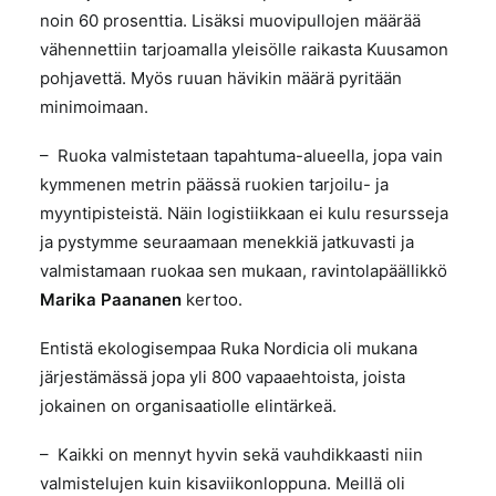
noin 60 prosenttia. Lisäksi muovipullojen määrää
vähennettiin tarjoamalla yleisölle raikasta Kuusamon
pohjavettä. Myös ruuan hävikin määrä pyritään
minimoimaan.
– Ruoka valmistetaan tapahtuma-alueella, jopa vain
kymmenen metrin päässä ruokien tarjoilu- ja
myyntipisteistä. Näin logistiikkaan ei kulu resursseja
ja pystymme seuraamaan menekkiä jatkuvasti ja
valmistamaan ruokaa sen mukaan, ravintolapäällikkö
Marika Paananen
kertoo.
Entistä ekologisempaa Ruka Nordicia oli mukana
järjestämässä jopa yli 800 vapaaehtoista, joista
jokainen on organisaatiolle elintärkeä.
– Kaikki on mennyt hyvin sekä vauhdikkaasti niin
valmistelujen kuin kisaviikonloppuna. Meillä oli