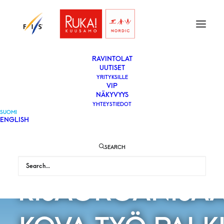
ETUSIVU
LIPUT
VAPAAEHTOISEKSI
YLEISÖLLE
­RAVINTOLAT
UUTISET
YRITYKSILLE
VIP
NÄKYVYYS
YHTEYSTIEDOT
SUOMI
ENGLISH
RUKA NORDI
SEARCH
KISAORGANISA