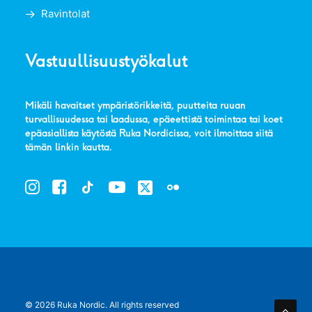
Ravintolat
Vastuullisuustyökalut
Mikäli havaitset ympäristörikkeitä, puutteita ruuan
turvallisuudessa tai laadussa, epäeettistä toimintaa tai koet
epäasiallista käytöstä Ruka Nordicissa, voit ilmoittaa siitä
tämän linkin kautta
.
© 2026 Ruka Nordic.
All rights reserved