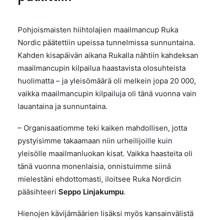
Pohjoismaisten hiihtolajien maailmancup Ruka
Nordic päätettiin upeissa tunnelmissa sunnuntaina.
Kahden kisapäivän aikana Rukalla nähtiin kahdeksan
maailmancupin kilpailua haastavista olosuhteista
huolimatta – ja yleisömäärä oli melkein jopa 20 000,
vaikka maailmancupin kilpailuja oli tänä vuonna vain
lauantaina ja sunnuntaina.
– Organisaatiomme teki kaiken mahdollisen, jotta
pystyisimme takaamaan niin urheilijoille kuin
yleisölle maailmanluokan kisat. Vaikka haasteita oli
tänä vuonna monenlaisia, onnistuimme siinä
mielestäni ehdottomasti, iloitsee Ruka Nordicin
pääsihteeri
Seppo Linjakumpu
.
Hienojen kävijämäärien lisäksi myös kansainvälistä