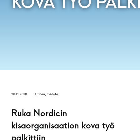
KOVA TYÖ PALKI
26.11.2018
Uutinen
,
Tiedote
Ruka Nordicin
kisaorganisaation kova työ
palkittiin