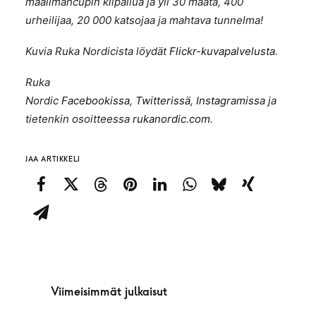
maailmancupin kilpailua ja yli 30 maata, 400
urheilijaa, 20 000 katsojaa ja mahtava tunnelma!
Kuvia Ruka Nordicista löydät
Flickr-kuvapalvelusta
.
Ruka
Nordic
Facebookissa
,
Twitterissä
,
Instagramissa
ja
tietenkin osoitteessa
rukanordic.com
.
JAA ARTIKKELI
Viimeisimmät julkaisut