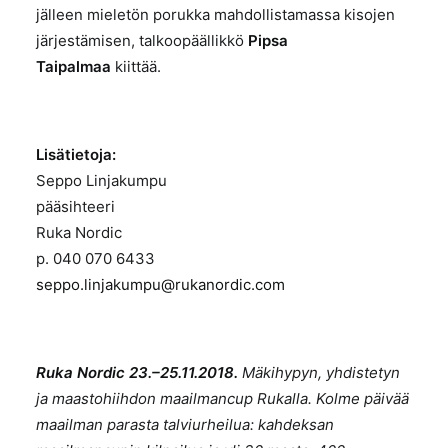
jälleen mieletön porukka mahdollistamassa kisojen
järjestämisen, talkoopäällikkö
Pipsa
Taipalmaa
kiittää.
Lisätietoja:
Seppo Linjakumpu
pääsihteeri
Ruka Nordic
p. 040 070 6433
seppo.linjakumpu@rukanordic.com
Ruka Nordic 23.–25.11.2018.
Mäkihypyn, yhdistetyn
ja maastohiihdon maailmancup Rukalla. Kolme päivää
maailman parasta talviurheilua: kahdeksan