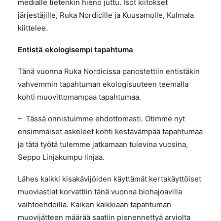
medialle tietenkin hieno juttu. Isot kiitokset
järjestäjille, Ruka Nordicille ja Kuusamolle, Kulmala
kiittelee.
Entistä ekologisempi tapahtuma
Tänä vuonna Ruka Nordicissa panostettiin entistäkin
vahvemmin tapahtuman ekologisuuteen teemalla
kohti muovittomampaa tapahtumaa.
– Tässä onnistuimme ehdottomasti. Otimme nyt
ensimmäiset askeleet kohti kestävämpää tapahtumaa
ja tätä työtä tulemme jatkamaan tulevina vuosina,
Seppo Linjakumpu linjaa.
Lähes kaikki kisakävijöiden käyttämät kertakäyttöiset
muoviastiat korvattiin tänä vuonna biohajoavilla
vaihtoehdoilla. Kaiken kaikkiaan tapahtuman
muovijätteen määrää saatiin pienennettyä arviolta