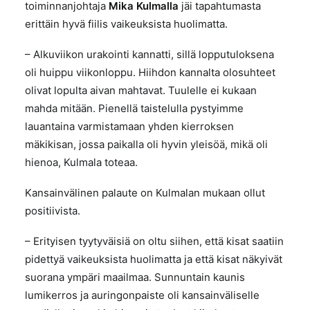
toiminnanjohtaja
Mika Kulmalla
jäi tapahtumasta
erittäin hyvä fiilis vaikeuksista huolimatta.
– Alkuviikon urakointi kannatti, sillä lopputuloksena
oli huippu viikonloppu. Hiihdon kannalta olosuhteet
olivat lopulta aivan mahtavat. Tuulelle ei kukaan
mahda mitään. Pienellä taistelulla pystyimme
lauantaina varmistamaan yhden kierroksen
mäkikisan, jossa paikalla oli hyvin yleisöä, mikä oli
hienoa, Kulmala toteaa.
Kansainvälinen palaute on Kulmalan mukaan ollut
positiivista.
– Erityisen tyytyväisiä on oltu siihen, että kisat saatiin
pidettyä vaikeuksista huolimatta ja että kisat näkyivät
suorana ympäri maailmaa. Sunnuntain kaunis
lumikerros ja auringonpaiste oli kansainväliselle