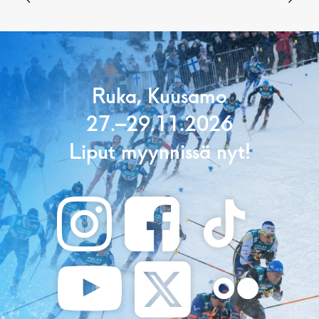
Ruka, Kuusamo
27.–29.11.2026
Liput myynnissä nyt!