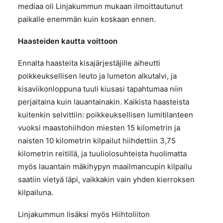
mediaa oli Linjakummun mukaan ilmoittautunut
paikalle enemmän kuin koskaan ennen.
Haasteiden kautta voittoon
Ennalta haasteita kisajärjestäjille aiheutti
poikkeuksellisen leuto ja lumeton alkutalvi, ja
kisaviikonloppuna tuuli kiusasi tapahtumaa niin
perjaitaina kuin lauantainakin. Kaikista haasteista
kuitenkin selvittiin: poikkeuksellisen lumitilanteen
vuoksi maastohiihdon miesten 15 kilometrin ja
naisten 10 kilometrin kilpailut hiihdettiin 3,75
kilometrin reitillä, ja tuuliolosuhteista huolimatta
myös lauantain mäkihypyn maailmancupin kilpailu
saatiin vietyä läpi, vaikkakin vain yhden kierroksen
kilpailuna.
Linjakummun lisäksi myös Hiihtoliiton