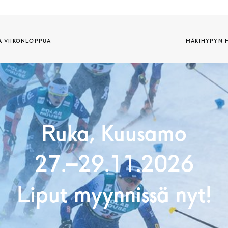
A VIIKONLOPPUA
MÄKIHYPYN M
Ruka, Kuusamo
27.–29.11.2026
Liput myynnissä nyt!