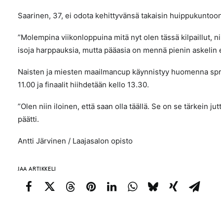
Saarinen, 37, ei odota kehittyvänsä takaisin huippukuntoo
”Molempina viikonloppuina mitä nyt olen tässä kilpaillut, n
isoja harppauksia, mutta pääasia on mennä pienin askelin 
Naisten ja miesten maailmancup käynnistyy huomenna sprin
11.00 ja finaalit hiihdetään kello 13.30.
”Olen niin iloinen, että saan olla täällä. Se on se tärkein 
päätti.
Antti Järvinen / Laajasalon opisto
JAA ARTIKKELI