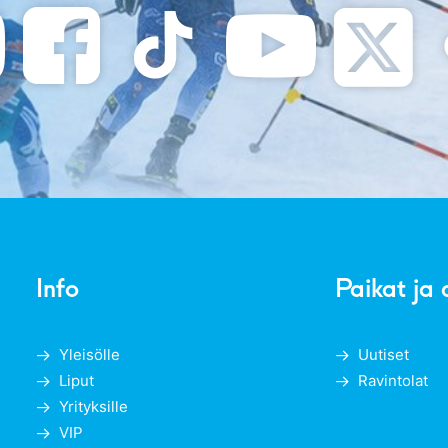
Info
Paikat ja 
Yleisölle
Uutiset
Liput
Ravintolat
Yrityksille
VIP