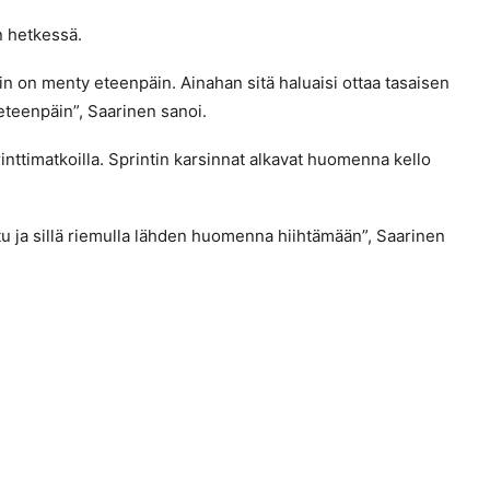
n hetkessä.
iin on menty eteenpäin. Ainahan sitä haluaisi ottaa tasaisen
eteenpäin”, Saarinen sanoi.
ttimatkoilla. Sprintin karsinnat alkavat huomenna kello
juttu ja sillä riemulla lähden huomenna hiihtämään”, Saarinen