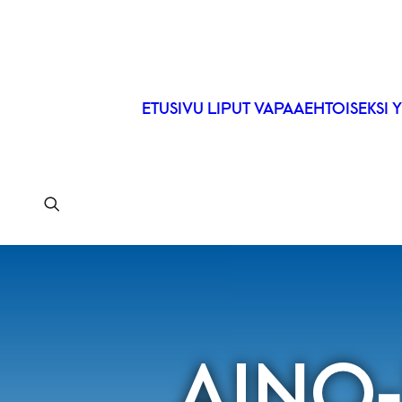
ETUSIVU
LIPUT
VAPAAEHTOISEKSI
Y
AINO-