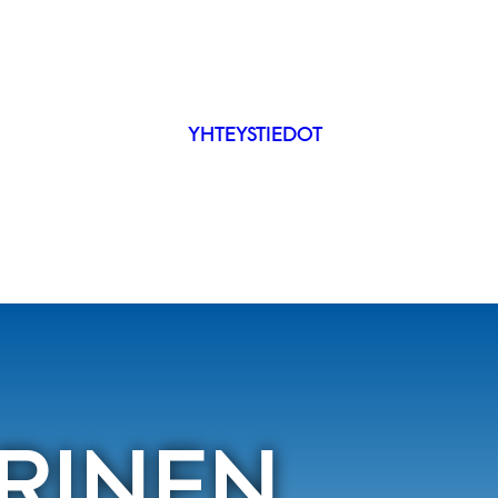
YHTEYSTIEDOT
IP
ÄKYVYYS
ARINEN