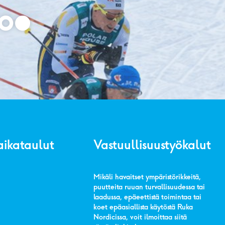
aikataulut
Vastuullisuustyökalut
Mikäli havaitset ympäristörikkeitä,
puutteita ruuan turvallisuudessa tai
laadussa, epäeettistä toimintaa tai
koet epäasiallista käytöstä Ruka
Nordicissa, voit ilmoittaa siitä