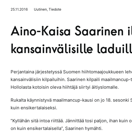
25.11.2016
Uutinen
,
Tiedote
Aino-Kaisa Saarinen i
kansainvälisille laduil
Perjantaina järjestetyssä Suomen hiihtomaajoukkueen leh
kansainvälisiin kilpailuihin. Saarinen kilpaili maailmancup-t
Hollolasta kotoisin oleva hiihtäjä siirtyi äitiyslomalle.
Rukalta käynnistyvä maailmancup-kausi on jo 18. sesonki S
kuin ensikertalaiseksi.
”Kyllähän sitä intoa riittää. Jännittää tosi paljon, ihan kuin 
on kuin ensikertalaisella”, Saarinen hymähti.