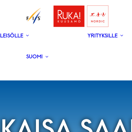
LEISÖLLE
YRITYKSILLE
V
N
­RAVINTOLAT
UUTISET
SUOMI
ENGLISH
KAISA SA