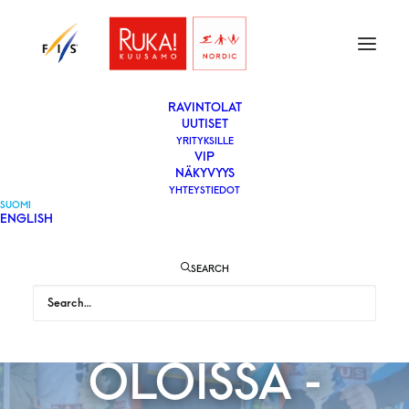
ETUSIVU
LIPUT
VAPAAEHTOISEKSI
YLEISÖLLE
­RAVINTOLAT
UUTISET
YRITYKSILLE
VIP
LANIZEK
NÄKYVYYS
YHTEYSTIEDOT
SUOMI
ENGLISH
VOITTOON
SEARCH
HAASTAVISSA
OLOISSA -