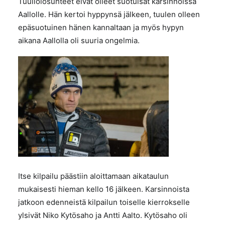
Tuuliolosuhteet eivät olleet suotuisat karsinnoissa
Aallolle. Hän kertoi hyppynsä jälkeen, tuulen olleen
epäsuotuinen hänen kannaltaan ja myös hypyn
aikana Aallolla oli suuria ongelmia.
Itse kilpailu pääs
tiin aloittamaa
n ai
kataulun
mukaisesti hieman kello 16 jälkeen. Karsinnoista
jatkoon edenneistä kilpailun toiselle kierrokselle
ylsivät Niko Kytösaho ja Antti Aalto. Kytösaho oli