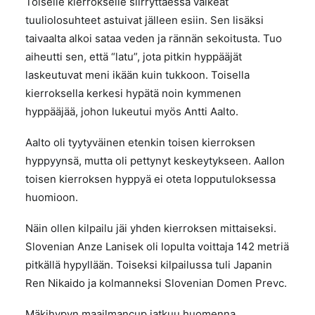
Toiselle kierrokselle siirryttäessä vaikeat
tuuliolosuhteet astuivat jälleen esiin. Sen lisäksi
taivaalta alkoi sataa veden ja rännän sekoitusta. Tuo
aiheutti sen, että “latu”, jota pitkin hyppääjät
laskeutuvat meni ikään kuin tukkoon. Toisella
kierroksella kerkesi hypätä noin kymmenen
hyppääjää, johon lukeutui myös Antti Aalto.
Aalto oli tyytyväinen etenkin toisen kierroksen
hyppyynsä, mutta oli pettynyt keskeytykseen. Aallon
toisen kierroksen hyppyä ei oteta lopputuloksessa
huomioon.
Näin ollen kilpailu jäi yhden kierroksen mittaiseksi.
Slovenian Anze Lanisek oli lopulta voittaja 142 metriä
pitkällä hypyllään. Toiseksi kilpailussa tuli Japanin
Ren Nikaido
ja kolmanneksi Slovenian Domen Prevc.
Mäkihypyn maailmancup jatkuu huomenna