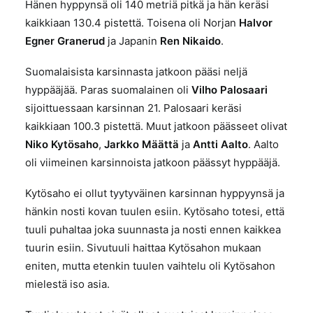
Hänen hyppynsä oli 140 metriä pitkä ja hän keräsi
kaikkiaan 130.4 pistettä. Toisena oli Norjan
Halvor
Egner Granerud
ja Japanin
Ren Nikaido
.
Suomalaisista karsinnasta jatkoon pääsi neljä
hyppääjää. Paras suomalainen oli
Vilho Palosaari
sijoittuessaan karsinnan 21. Palosaari keräsi
kaikkiaan 100.3 pistettä
. Muut jatkoon päässeet olivat
Niko Kytösaho
,
Jarkko Määttä
ja
Antti Aalto
. Aalto
oli viimeinen karsinnoista jatkoon päässyt hyppääjä.
Kytösaho ei ollut tyytyväinen karsinnan hyppyynsä ja
hänkin nosti kovan tuulen esiin. Kytösaho totesi, että
tuuli puhaltaa joka suunnasta ja nosti ennen kaikkea
tuurin esiin. Sivutuuli haittaa Kytösahon mukaan
eniten, mutta etenkin tuulen vaihtelu oli Kytösahon
mielestä iso asia.