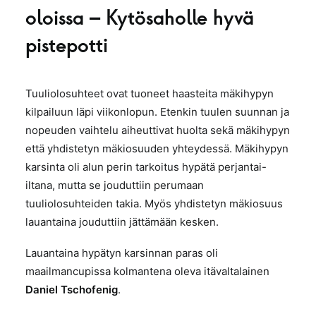
oloissa – Kytösaholle hyvä
pistepotti
Tuuliolosuhteet ovat tuoneet haasteita mäkihypyn
kilpailuun läpi viikonlopun. Etenkin tuulen suunnan ja
nopeuden vaihtelu aiheuttivat huolta sekä mäkihypyn
että yhdistetyn mäkiosuuden yhteydessä. Mäkihypyn
karsinta oli alun perin tarkoitus hypätä perjantai-
iltana, mutta se jouduttiin perumaan
tuuliolosuhteiden takia. Myös yhdistetyn mäkiosuus
lauantaina jouduttiin jättämään kesken.
Lauantaina hypätyn karsinnan paras oli
maailmancupissa kolmantena oleva itävaltalainen
Daniel Tschofenig
.