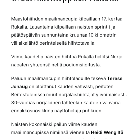
Maastohiihdon maailmancupia kilpaillaan 17. kertaa
Rukalla. Lauantaina kilpaillaan naisten sprintit ja
päätöspäivän sunnuntaina kruunaa 10 kilometrin
väliaikalähtö perinteisellä hiihtotavalla.
Viime kaudella naisten hiihtoa Rukalla hallitsi Norja
napaten yhteensä neljä podiumsijoitusta.
Paluun maailmancupin hiihtoladuille tekevä
Terese
Johaug
on aloittanut kauden vahvasti, peitoten
Beitostölenissä muut norjalaishiihtäjät ylivoimaisesti.
30-vuotias norjalainen lähteekin kauteen vahvana
ennakkosuosikkina näyttöhaluja puhkuen.
Naisten kokonaiskilpailun viime kauden
maailmancupissa nimiinsä vieneeltä
Heidi Wengiltä