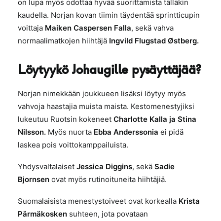
on lupa myös odottaa hyvää suorittamista tälläkin
kaudella. Norjan kovan tiimin täydentää sprintticupin
voittaja
Maiken Caspersen Falla
,
sekä vahva
normaalimatkojen hiihtäjä
Ingvild Flugstad Østberg.
Löytyykö Johaugille pysäyttäjää?
Norjan nimekkään joukkueen lisäksi löytyy myös
vahvoja haastajia muista maista. Kestomenestyjiksi
lukeutuu Ruotsin kokeneet
Charlotte Kalla ja Stina
Nilsson.
Myös nuorta
Ebba Anderssonia
ei pidä
laskea pois voittokamppailuista.
Yhdysvaltalaiset
Jessica Diggins
, sekä
Sadie
Bjornsen
ovat myös rutinoituneita hiihtäjiä.
Suomalaisista menestystoiveet ovat korkealla
Krista
Pärmäkosken
suhteen, jota povataan