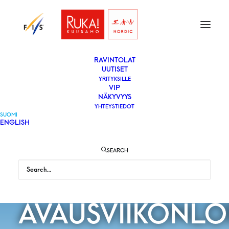
ETUSIVU
LIPUT
VAPAAEHTOISEKSI
YLEISÖLLE
­RAVINTOLAT
UUTISET
YRITYKSILLE
VIP
NÄKYVYYS
YHTEYSTIEDOT
SUOMI
ENGLISH
PÄRMÄKOSKI
SEARCH
JOHAUG SUOSI
AVAUSVIIKONL