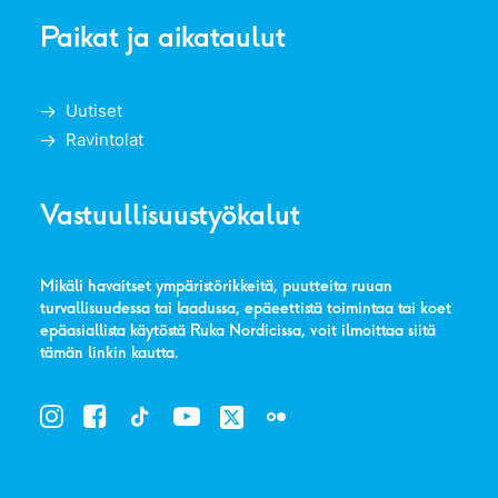
Paikat ja aikataulut
Uutiset
Ravintolat
Vastuullisuustyökalut
Mikäli havaitset ympäristörikkeitä, puutteita ruuan
turvallisuudessa tai laadussa, epäeettistä toimintaa tai koet
epäasiallista käytöstä Ruka Nordicissa, voit ilmoittaa siitä
tämän linkin kautta
.