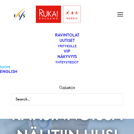
ETUSIVU
LIPUT
VAPAAEHTOISEKSI
YLEISÖLLE
­RAVINTOLAT
UUTISET
YRITYKSILLE
VIP
NÄKYVYYS
YHTEYSTIEDOT
SUNNUNTAIN
SUOMI
ENGLISH
MÄKIHYPYN
SEARCH
KARSINNOISSA