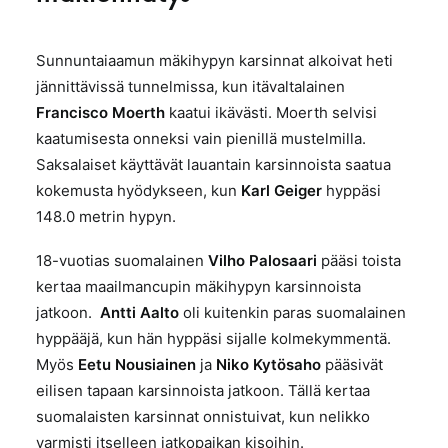
Sunnuntaiaamun mäkihypyn karsinnat alkoivat heti
jännittävissä tunnelmissa, kun itävaltalainen
Francisco Moerth
kaatui ikävästi. Moerth selvisi
kaatumisesta onneksi vain pienillä mustelmilla.
Saksalaiset käyttävät lauantain karsinnoista saatua
kokemusta hyödykseen, kun
Karl Geiger
hyppäsi
148.0 metrin hypyn.
18-vuotias suomalainen
Vilho Palosaari
pääsi toista
kertaa maailmancupin mäkihypyn karsinnoista
jatkoon.
Antti Aalto
oli kuitenkin paras suomalainen
hyppääjä, kun hän hyppäsi sijalle kolmekymmentä.
Myös
Eetu Nousiainen
ja
Niko Kytösaho
pääsivät
eilisen tapaan karsinnoista jatkoon.
Tällä kertaa
suomalaisten karsinnat onnistuivat, kun nelikko
varmisti itselleen jatkopaikan kisoihin.