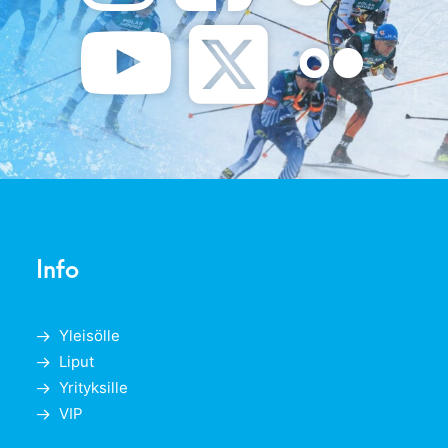
Info
Yleisölle
Liput
Yrityksille
VIP