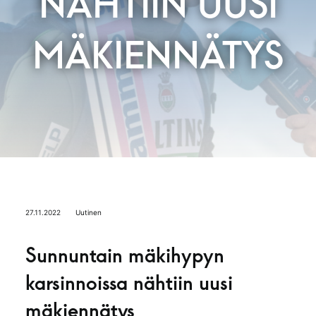
NÄHTIIN UUSI
MÄKIENNÄTYS
27.11.2022
Uutinen
Sunnuntain mäkihypyn
karsinnoissa nähtiin uusi
mäkiennätys