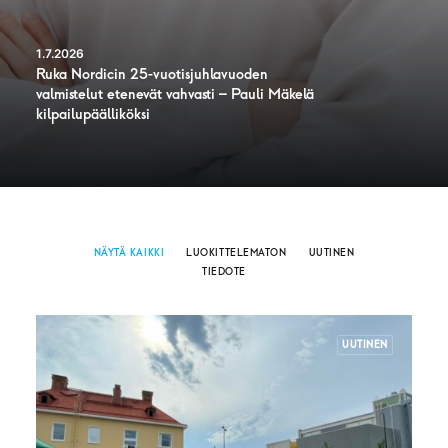
1.7.2026
Ruka Nordicin 25-vuotisjuhlavuoden
valmistelut etenevät vahvasti – Pauli Mäkelä
kilpailupäälliköksi
NÄYTÄ KAIKKI
LUOKITTELEMATON
UUTINEN
TIEDOTE
UUTINEN