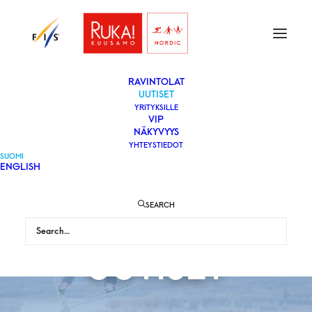
ETUSIVU
LIPUT
VAPAAEHTOISEKSI
YLEISÖLLE
­RAVINTOLAT
UUTISET
YRITYKSILLE
VIP
NÄKYVYYS
YHTEYSTIEDOT
SUOMI
ENGLISH
SEARCH
UUTISET