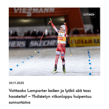
UUTINEN
30.11.2025
Voittaako Lamparter kaiken ja lyökö sää taas
haasteita? – Yhdistetyn viikonloppu huipentuu
sunnuntaina