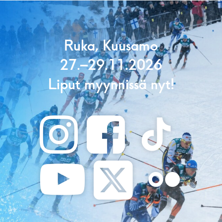
Ruka, Kuusamo
27.–29.11.2026
Liput myynnissä nyt!