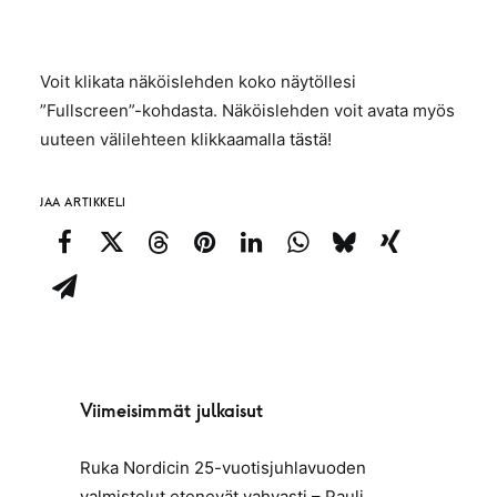
Voit klikata näköislehden koko näytöllesi
”Fullscreen”-kohdasta. Näköislehden voit avata myös
uuteen välilehteen klikkaamalla
tästä!
JAA ARTIKKELI
Viimeisimmät julkaisut
Ruka Nordicin 25-vuotisjuhlavuoden
valmistelut etenevät vahvasti – Pauli