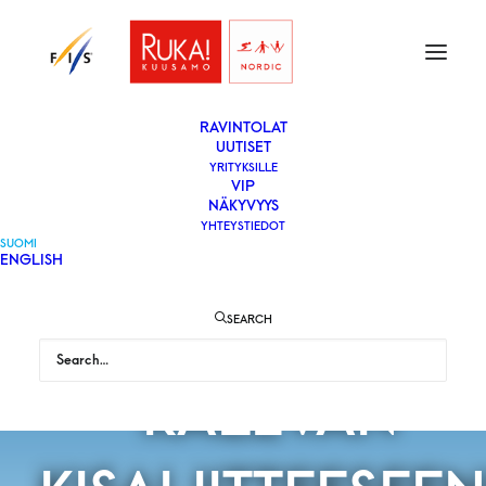
ETUSIVU
LIPUT
VAPAAEHTOISEKSI
YLEISÖLLE
­RAVINTOLAT
UUTISET
YRITYKSILLE
VIP
NÄKYVYYS
YHTEYSTIEDOT
SUOMI
ENGLISH
TUTUSTU
SEARCH
KALEVAN