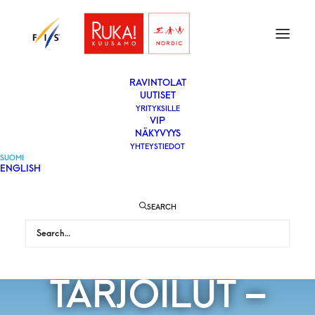
ETUSIVU
LIPUT
VAPAAEHTOISEKSI
YLEISÖLLE
­RAVINTOLAT
UUTISET
YRITYKSILLE
VIP
PARHAAT
NÄKYVYYS
YHTEYSTIEDOT
SUOMI
ENGLISH
PAIKAT JA
SEARCH
LOISTAVAT
TARJOILUT –