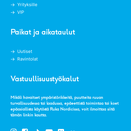
Yrityksille
VIP
Paikat ja aikataulut
Uutiset
Ravintolat
Vastuullisuustyökalut
Mikäli havaitset ympäristörikkeitä, puutteita ruuan
turvallisuudessa tai laadussa, epäeettistä toimintaa tai koet
epäasiallista käytöstä Ruka Nordicissa, voit ilmoittaa siitä
tämän linkin kautta
.