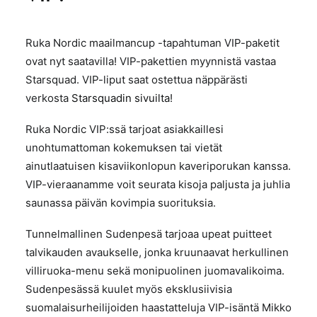
Ruka Nordic maailmancup -tapahtuman VIP-paketit
ovat nyt saatavilla! VIP-pakettien myynnistä vastaa
Starsquad. VIP-liput saat ostettua näppärästi
verkosta
Starsquadin sivuilta
!
Ruka Nordic VIP:ssä tarjoat asiakkaillesi
unohtumattoman kokemuksen tai vietät
ainutlaatuisen kisaviikonlopun kaveriporukan kanssa.
VIP-vieraanamme voit seurata kisoja paljusta ja juhlia
saunassa päivän kovimpia suorituksia.
Tunnelmallinen Sudenpesä tarjoaa upeat puitteet
talvikauden avaukselle, jonka kruunaavat herkullinen
villiruoka-menu sekä monipuolinen juomavalikoima.
Sudenpesässä kuulet myös eksklusiivisia
suomalaisurheilijoiden haastatteluja VIP-isäntä Mikko