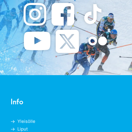
Info
Yleisölle
Liput