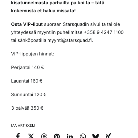
kisatunnelmasta parhailta paikoilta – tätä
kokemusta et halua missata!
Osta VIP-liput
suoraan
Starsquadin sivuilta
tai ole
yhteydessä myyntiin puhelimitse +358 9 4247 1100
tai sähköpostilla
myynti@starsquad.fi
.
VIP-lippujen hinnat:
Perjantai 140 €
Lauantai 160 €
Sunnuntai 120 €
3 päivää 350 €
JAA ARTIKKELI