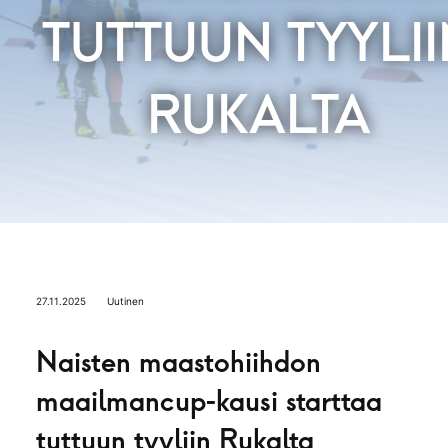
TUTTUUN TYYLII
RUKALTA
27.11.2025
Uutinen
Naisten maastohiihdon
maailmancup-kausi starttaa
tuttuun tyyliin Rukalta