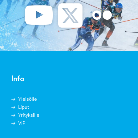
Info
Yleisölle
Liput
Yrityksille
VIP