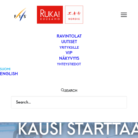
ETUSIVU
LIPUT
VAPAAEHTOISEKSI
YLEISÖLLE
­RAVINTOLAT
UUTISET
YRITYKSILLE
VIP
NAISTEN
NÄKYVYYS
YHTEYSTIEDOT
SUOMI
ENGLISH
MAASTOHIIHDO
SEARCH
MAAILMANCUP
KAUSI STARTTA