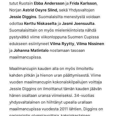
tutut Ruotsin
Ebba Andersson
ja
Frida Karlsson
,
Norjan
Astrid Oeyre Slind,
sekä Yhdysvaltojen
Jessie Diggins
. Suomalaisilta menestystä voidaan
odottaa
Kerttu Niskaselta
ja
Jasmi Joensuulta
.
Suomalaisittain on myös mielenkiintoista nähdä
pystyvätkö viime viikonloppuna Suomen Cupissa
edukseen esiintyneet
Vilma Ryytty
,
Vilma Nissinen
ja
Johanna Matintalo
nostamaan tasoaan
maailmancupissa.
Maailmancupin kauden alla on myös ilmoitettu
kahden pitkän ja hienon uran päättymisestä. Viime
vuoden maailmancupin kokonaiskilpailujen voittaja
Jessie Diggins on ilmoittanut tämän kauden jäävän
hänen osaltaan uransa viimeiseksi. 34-vuotias
yhdysvaltalainen on hiihtänyt upealla urallaan
maailmancupissa vuodesta 2011 lähtien. Diggins on
parisprintin olympiavoittaja, kaksinkertainen