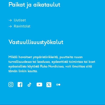
Paikat ja aikataulut
Uutiset
Ravintolat
Vastuullisuustyökalut
Mikäli havaitset ympäristörikkeitä, puutteita ruuan
turvallisuudessa tai laadussa, epäeettistä toimintaa tai koet
epäasiallista käytöstä Ruka Nordicissa, voit ilmoittaa siitä
tämän linkin kautta
.