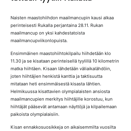
Naisten maastohiihdon maailmancupin kausi alkaa
perinteisesti Rukalla perjantaina 28.11. Rukan
maailmancup on yksi kahdestatoista
maailmancupviikonlopuista.
Ensimmäinen maastohiihtokilpailu hiihdetään klo
11.30 ja se kisataan perinteisellä tyylillä 10 kilometrin
matka hiihtäen. Kisaan lähdetään väliaikalähdöin,
joten hiihtäjien henkistä kanttia ja taktisuutta
mitataan heti ensimmäisestä kisasta lähtien.
Helmikuussa kisattavien olympialaisten ansiosta
maailmancupien merkitys hiihtäjille korostuu, kun
hiihtäjät pääsevät antamaan näyttöjä ja kilpailemaan
paikoista olympialaisiin.
Kisan ennakkosuosikkeja on aikaisemmilta vuosilta