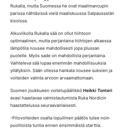
Rukalla, mutta Suomessa he ovat maailmancupin
parissa nähtävissä vielä maaliskuussa Salpausselän
kisoissa.
Alkuviikolla Rukalla sää on ollut hiihtoon
optimaalinen, mutta perjantaina hiihtojen alkaessa
lämpötila nousee mahdollisesti jopa plussan
puolelle. Myös sade on mahdollista perjantaina.
Vaihteleva sää lupaa enemmän mahdollisuuksia
yllätyksiin. Sään ollessa hankala nousee suksien ja
voiteiden valinta arvoon arvaamattomaan.
Suomen joukkueen voitelupäällikkö
Heikki Tonteri
avasi haastavaa valmistautumista Ruka Nordicin
haastattelussa seuraavanlaisesti.
-Pitovoiteiden osalta lopullinen päätös tulee noin
puolitoista tuntia ennen ensimmäistä starttia.