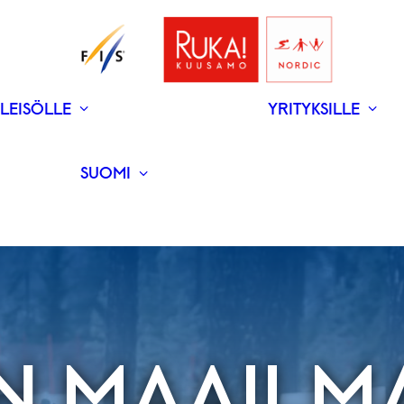
LEISÖLLE
YRITYKSILLE
V
N
­RAVINTOLAT
UUTISET
SUOMI
ENGLISH
EN MAAILM