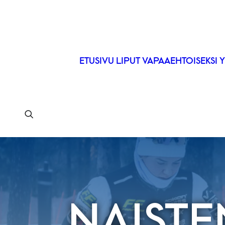
ETUSIVU
LIPUT
VAPAAEHTOISEKSI
Y
NAIST