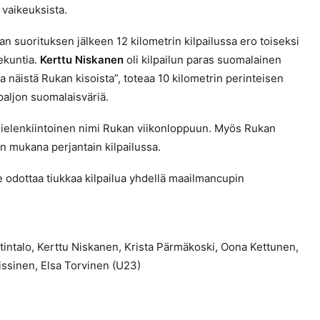
 vaikeuksista.
van suorituksen jälkeen 12 kilometrin kilpailussa ero toiseksi
sekuntia.
Kerttu Niskanen
oli kilpailun paras suomalainen
näistä Rukan kisoista”, toteaa 10 kilometrin perinteisen
paljon suomalaisväriä.
elenkiintoinen nimi Rukan viikonloppuun. Myös Rukan
n mukana perjantain kilpailussa.
 odottaa tiukkaa kilpailua yhdellä maailmancupin
intalo, Kerttu Niskanen, Krista Pärmäkoski, Oona Kettunen,
issinen, Elsa Torvinen (U23)