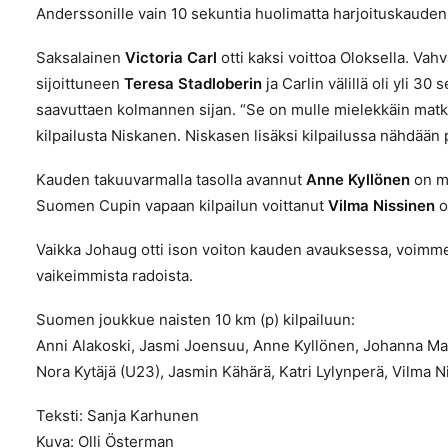
Anderssonille vain 10 sekuntia huolimatta harjoituskauden
Saksalainen
Victoria Carl
otti kaksi voittoa Oloksella. Vah
sijoittuneen
Teresa
Stadloberin
ja Carlin välillä oli yli 30 
saavuttaen kolmannen sijan. “Se on mulle mielekkäin matka 
kilpailusta Niskanen. Niskasen lisäksi kilpailussa nähdään 
Kauden takuuvarmalla tasolla avannut
Anne Kyllönen
on mi
Suomen Cupin vapaan kilpailun voittanut
Vilma Nissinen
o
Vaikka Johaug otti ison voiton kauden avauksessa, voimme
vaikeimmista radoista.
Suomen joukkue naisten 10 km (p) kilpailuun:
Anni Alakoski, Jasmi Joensuu, Anne Kyllönen, Johanna Mat
Nora Kytäjä (U23), Jasmin Kähärä, Katri Lylynperä, Vilma N
Teksti: Sanja Karhunen
Kuva: Olli Österman