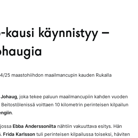
kausi käynnistyy –
Johaugia
2024/25 maastohiihdon maailmancupin kauden Rukalla
 Johaug
, joka tekee paluun maailmancupiin kahden vuoden
 Beitostölenissä voittaen 10 kilometrin perinteisen kilpailun
ngiin
.
 jossa
Ebba Anderssonilta
nähtiin vakuuttava esitys. Hän
ä.
Frida Karlsson
tuli perinteisen kilpailussa toiseksi, häviten