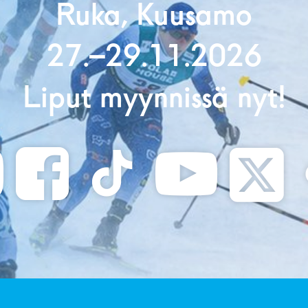
Ruka, Kuusamo
27.–29.11.2026
Liput myynnissä nyt!