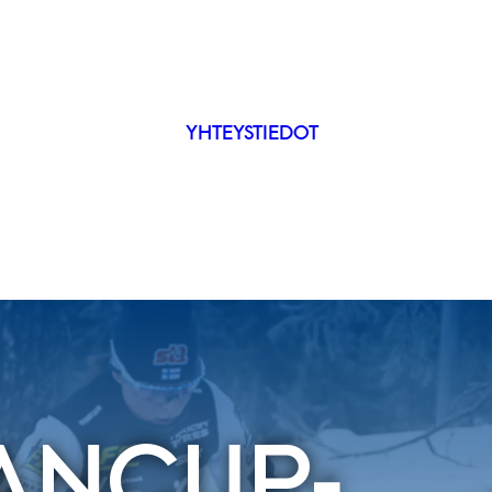
YHTEYSTIEDOT
IP
ÄKYVYYS
ANCUP-