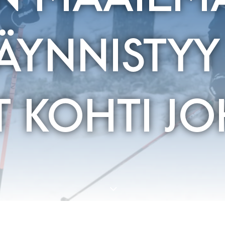
ÄYNNISTYY 
T KOHTI J