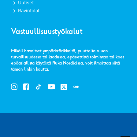
Uutiset
Ravintolat
Vastuullisuustyökalut
Mikäli havaitset ympäristörikkeitä, puutteita ruuan
turvallisuudessa tai laadussa, epäeettistä toimintaa tai koet
epäasiallista käytöstä Ruka Nordicissa, voit ilmoittaa siitä
tämän linkin kautta
.