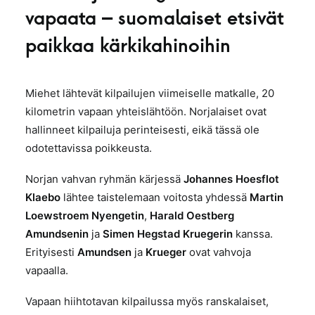
vapaata – suomalaiset etsivät
paikkaa kärkikahinoihin
Miehet lähtevät kilpailujen viimeiselle matkalle, 20
kilometrin vapaan yhteislähtöön. Norjalaiset ovat
hallinneet kilpailuja perinteisesti, eikä tässä ole
odotettavissa poikkeusta.
Norjan vahvan ryhmän kärjessä
Johannes Hoesflot
Klaebo
lähtee taistelemaan voitosta yhdessä
Martin
Loewstroem Nyengetin
,
Harald Oestberg
Amundsenin
ja
Simen Hegstad Kruegerin
kanssa.
Erityisesti
Amundsen
ja
Krueger
ovat vahvoja
vapaalla.
Vapaan hiihtotavan kilpailussa myös ranskalaiset,