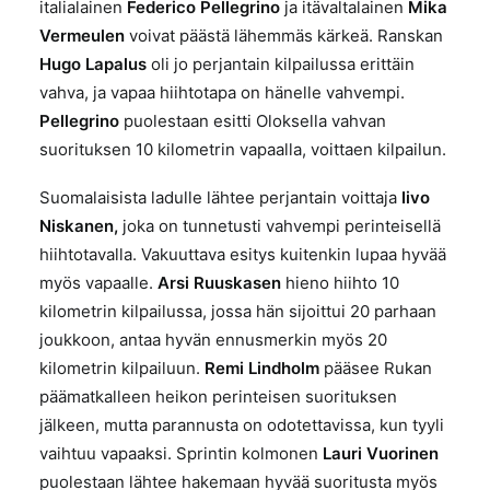
italialainen
Federico Pellegrino
ja itävaltalainen
Mika
Vermeulen
voivat päästä lähemmäs kärkeä. Ranskan
Hugo Lapalus
oli jo perjantain kilpailussa erittäin
vahva, ja vapaa hiihtotapa on hänelle vahvempi.
Pellegrino
puolestaan esitti Oloksella vahvan
suorituksen 10 kilometrin vapaalla, voittaen kilpailun.
Suomalaisista ladulle lähtee perjantain voittaja
Iivo
Niskanen,
joka on tunnetusti vahvempi perinteisellä
hiihtotavalla. Vakuuttava esitys kuitenkin lupaa hyvää
myös vapaalle.
Arsi Ruuskasen
hieno hiihto 10
kilometrin kilpailussa, jossa hän sijoittui 20 parhaan
joukkoon, antaa hyvän ennusmerkin myös 20
kilometrin kilpailuun.
Remi Lindholm
pääsee Rukan
päämatkalleen heikon perinteisen suorituksen
jälkeen, mutta parannusta on odotettavissa, kun tyyli
vaihtuu vapaaksi. Sprintin kolmonen
Lauri Vuorinen
puolestaan lähtee hakemaan hyvää suoritusta myös