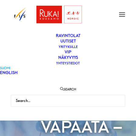
ETUSIVU
LIPUT
VAPAAEHTOISEKSI
YLEISÖLLE
­RAVINTOLAT
UUTISET
YRITYKSILLE
VIP
KLAEBO JA
NÄKYVYYS
YHTEYSTIEDOT
SUOMI
ENGLISH
KRUEGER
SEARCH
HALLITSEVAT
VAPAATA –