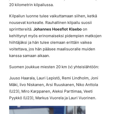
20 kilometrin kilpailussa.
Kilpailun luonne tulee vaikuttamaan siihen, ketkä
nousevat korkealle. Rauhallinen kilpailu suosii
sprinttereitä.
Johannes Hoesflot Klaebo
on
kehittynyt myös erinomaiseksi pidempien matkojen
hiihtäjäksi ja hän tulee olemaan erittäin vaikea
voitettava, jos hän pääsee maalisuoralle muiden
kanssa samaan aikaan.
Suomen joukkue miesten 20 km (v) yhteislähtöön:
Juuso Haarala, Lauri Lepistö, Remi Lindholm, Joni
Mäki, Iivo Niskanen, Arsi Ruuskanen, Niko Anttola
(U23), Miro Karppanen, Aleksi Parttimaa, Veeti
Pyykkö (U23), Markus Vuorela ja Lauri Vuorinen.