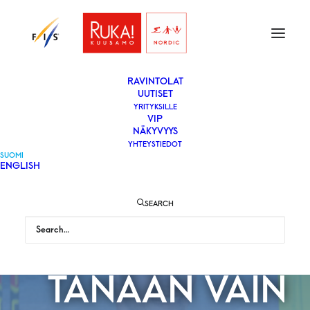
ETUSIVU
LIPUT
VAPAAEHTOISEKSI
YLEISÖLLE
­RAVINTOLAT
UUTISET
YRITYKSILLE
VIP
YHDISTETYN
NÄKYVYYS
YHTEYSTIEDOT
SUOMI
ENGLISH
PODIUM
SEARCH
RATKOTTIIN
TÄNÄÄN VAIN