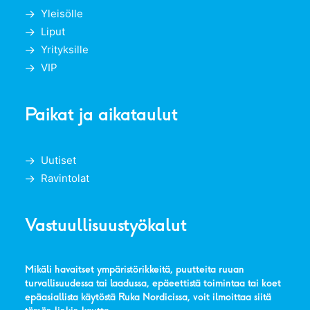
Yleisölle
Liput
Yrityksille
VIP
Paikat ja aikataulut
Uutiset
Ravintolat
Vastuullisuustyökalut
Mikäli havaitset ympäristörikkeitä, puutteita ruuan
turvallisuudessa tai laadussa, epäeettistä toimintaa tai koet
epäasiallista käytöstä Ruka Nordicissa, voit ilmoittaa siitä