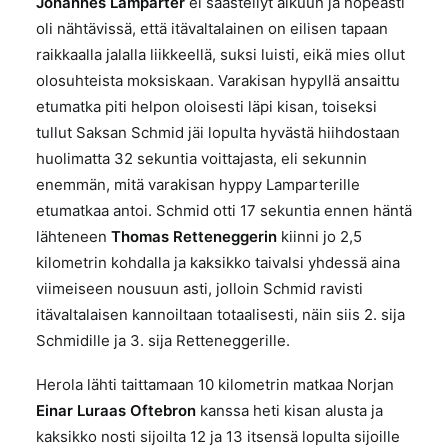
Johannes Lamparter
ei säästellyt alkuun ja nopeasti
oli nähtävissä, että itävaltalainen on eilisen tapaan
raikkaalla jalalla liikkeellä, suksi luisti, eikä mies ollut
olosuhteista moksiskaan. Varakisan hypyllä ansaittu
etumatka piti helpon oloisesti läpi kisan, toiseksi
tullut Saksan Schmid jäi lopulta hyvästä hiihdostaan
huolimatta 32 sekuntia voittajasta, eli sekunnin
enemmän, mitä varakisan hyppy Lamparterille
etumatkaa antoi. Schmid otti 17 sekuntia ennen häntä
lähteneen
Thomas Retteneggerin
kiinni jo 2,5
kilometrin kohdalla ja kaksikko taivalsi yhdessä aina
viimeiseen nousuun asti, jolloin Schmid ravisti
itävaltalaisen kannoiltaan totaalisesti, näin siis 2. sija
Schmidille ja 3. sija Retteneggerille.
Herola lähti taittamaan 10 kilometrin matkaa Norjan
Einar Luraas Oftebron
kanssa heti kisan alusta ja
kaksikko nosti sijoilta 12 ja 13 itsensä lopulta sijoille