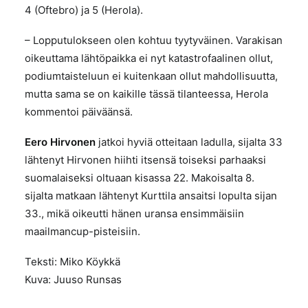
4 (Oftebro) ja 5 (Herola).
– Lopputulokseen olen kohtuu tyytyväinen. Varakisan
oikeuttama lähtöpaikka ei nyt katastrofaalinen ollut,
podiumtaisteluun ei kuitenkaan ollut mahdollisuutta,
mutta sama se on kaikille tässä tilanteessa, Herola
kommentoi päiväänsä.
Eero Hirvonen
jatkoi hyviä otteitaan ladulla, sijalta 33
lähtenyt Hirvonen hiihti itsensä toiseksi parhaaksi
suomalaiseksi oltuaan kisassa 22. Makoisalta 8.
sijalta matkaan lähtenyt Kurttila ansaitsi lopulta sijan
33., mikä oikeutti hänen uransa ensimmäisiin
maailmancup-pisteisiin.
Teksti: Miko Köykkä
Kuva: Juuso Runsas