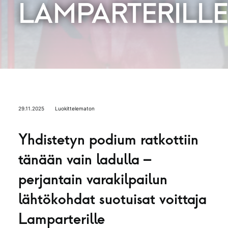
LAMPARTERILLE
29.11.2025
Luokittelematon
Yhdistetyn podium ratkottiin
tänään vain ladulla –
perjantain varakilpailun
lähtökohdat suotuisat voittaja
Lamparterille