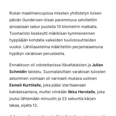
Rukan maailmancupissa miesten yhdistetyn toisen
päivän Gundersen-kisan paremmuus selvitettiin
ainoastaan ladun puolella 10 kilometrin matkalla.
Tuomaristo keskeytti mäkikisan kymmenennen
hyppääjän kohdalla vaikeiden tuuliolosuhteiden
vuoksi. Lähtöasetelma määriteltiin perjantaiaamuna
hypätyn varakisan perusteella.
Ennakkoon oli odotettavissa itävaltalaisten ja
Julian
Schmidin
taistelu. Suomalaisittain varakisan tulosten
astuminen voimaan oli varmasti mukava uutinen
Eemeli Kurttilalle,
joka pääsi starttaamaan
kahdeksantena, muttei niinkään
Ilkka Herolalle
, joka
joutui lähtemään minuutin ja 23 sekuntia kärjen
takaa, sijalta 12.