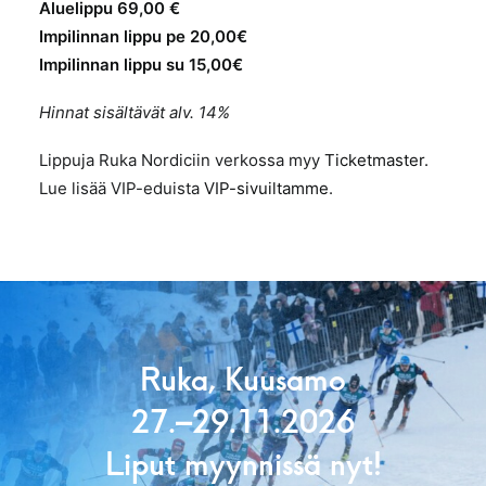
Aluelippu
69,00 €
Impilinnan lippu pe 20,00€
Impilinnan lippu su 15,00€
Hinnat sisältävät alv. 14%
Lippuja Ruka Nordiciin verkossa myy
Ticketmaster.
Lue lisää VIP-eduista
VIP-sivuiltamme
.
Ruka, Kuusamo
27.–29.11.2026
Liput myynnissä nyt!