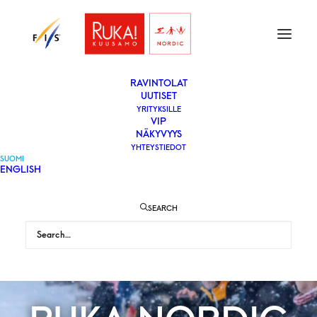
ETUSIVU
LIPUT
VAPAAEHTOISEKSI
YLEISÖLLE
­RAVINTOLAT
UUTISET
YRITYKSILLE
VIP
NÄKYVYYS
YHTEYSTIEDOT
SUOMI
ENGLISH
SEARCH