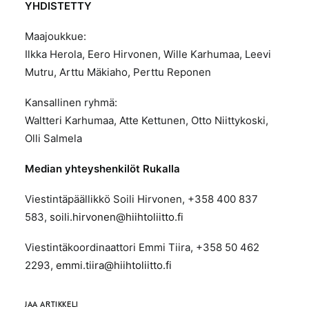
YHDISTETTY
Maajoukkue:
Ilkka Herola, Eero Hirvonen, Wille Karhumaa, Leevi
Mutru, Arttu Mäkiaho, Perttu Reponen
Kansallinen ryhmä:
Waltteri Karhumaa, Atte Kettunen, Otto Niittykoski,
Olli Salmela
Median yhteyshenkilöt Rukalla
Viestintäpäällikkö Soili Hirvonen, +358 400 837
583,
soili.hirvonen@hiihtoliitto.fi
Viestintäkoordinaattori Emmi Tiira, +358 50 462
2293,
emmi.tiira@hiihtoliitto.fi
JAA ARTIKKELI