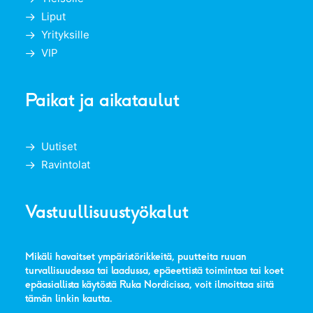
Liput
Yrityksille
VIP
Paikat ja aikataulut
Uutiset
Ravintolat
Vastuullisuustyökalut
Mikäli havaitset ympäristörikkeitä, puutteita ruuan
turvallisuudessa tai laadussa, epäeettistä toimintaa tai koet
epäasiallista käytöstä Ruka Nordicissa, voit ilmoittaa siitä
tämän linkin kautta
.