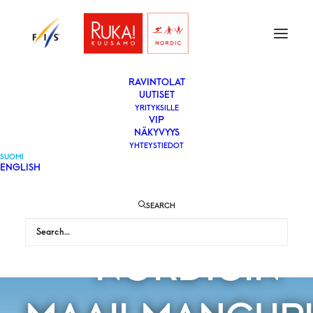
ETUSIVU
LIPUT
VAPAAEHTOISEKSI
YLEISÖLLE
­RAVINTOLAT
UUTISET
YRITYKSILLE
VIP
NÄKYVYYS
YHTEYSTIEDOT
SUOMEN
SUOMI
ENGLISH
JOUKKUEET RU
SEARCH
NORDICIN