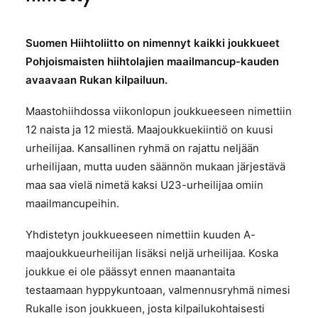
Suomen Hiihtoliitto on nimennyt kaikki joukkueet
Pohjoismaisten hiihtolajien maailmancup-kauden
avaavaan Rukan kilpailuun.
Maastohiihdossa viikonlopun joukkueeseen nimettiin
12 naista ja 12 miestä. Maajoukkuekiintiö on kuusi
urheilijaa. Kansallinen ryhmä on rajattu neljään
urheilijaan, mutta uuden säännön mukaan järjestävä
maa saa vielä nimetä kaksi U23-urheilijaa omiin
maailmancupeihin.
Yhdistetyn joukkueeseen nimettiin kuuden A-
maajoukkueurheilijan lisäksi neljä urheilijaa. Koska
joukkue ei ole päässyt ennen maanantaita
testaamaan hyppykuntoaan, valmennusryhmä nimesi
Rukalle ison joukkueen, josta kilpailukohtaisesti