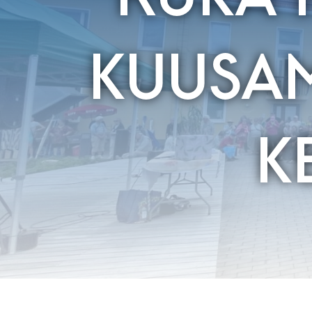
KUUSAM
K