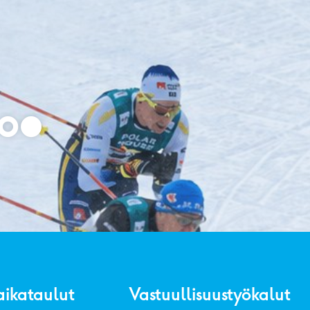
aikataulut
Vastuullisuustyökalut