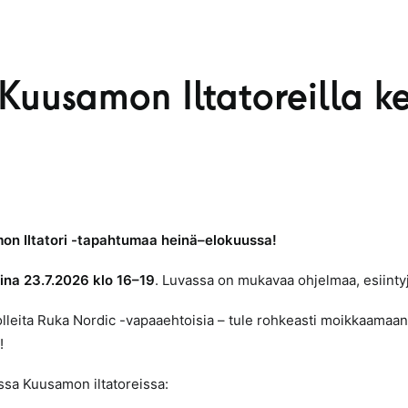
uusamon Iltatoreilla k
on Iltatori -tapahtumaa heinä–elokuussa!
aina 23.7.2026 klo 16–19
. Luvassa on mukavaa ohjelmaa, esiintyjiä
olleita Ruka Nordic -vapaaehtoisia – tule rohkeasti moikkaamaan
!
sa Kuusamon iltatoreissa: