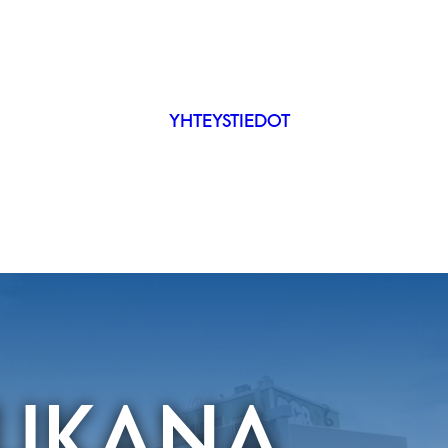
YHTEYSTIEDOT
IP
ÄKYVYYS
MUKANA