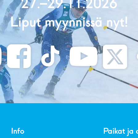
27.–29.11.2026
Liput myynnissä nyt!
Info
Paikat ja 