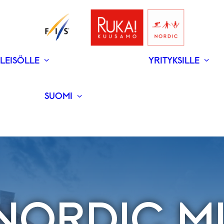
LEISÖLLE
YRITYKSILLE
V
N
­RAVINTOLAT
UUTISET
SUOMI
ENGLISH
NORDIC 