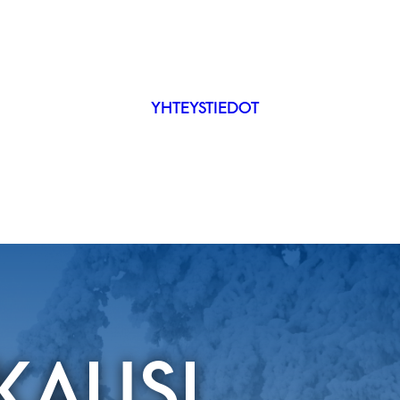
YHTEYSTIEDOT
IP
ÄKYVYYS
KAUSI