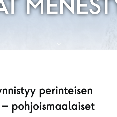
AT MENEST
nnistyy perinteisen
ä – pohjoismaalaiset