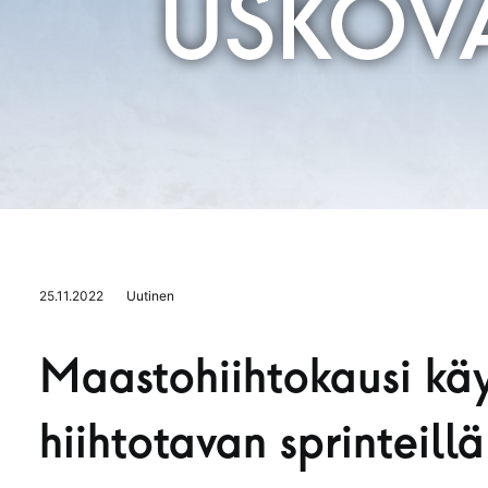
USKOV
25.11.2022
Uutinen
Maastohiihtokausi käy
hiihtotavan sprinteill