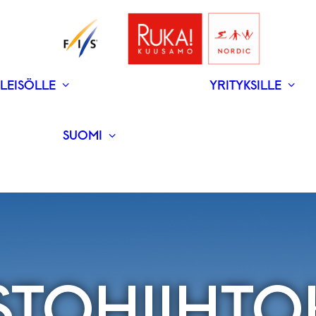
LEISÖLLE
YRITYKSILLE
V
N
­RAVINTOLAT
UUTISET
SUOMI
ENGLISH
TOHIIHTO