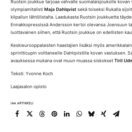
Ruotsin joukkue tarjoaa vahvalle suomalaisjoukolle kovan v
olympiamitalisti
Maja Dahlqvist
sekä toiseksi Rukalla sijoi
kilpailun lähtölistalta. Laadukasta Ruotsin joukkuetta t
Ennakkopressissä Andersson kertoi olevansa Joensuun ta
luottavainen siihen, että Ruotsin joukkue on edellisten ka
Keskieurooppalaisten haastajien lisäksi myös amerikkalai
sprintticupin voittaneelle Dahlqvistille kovan vastuksen. 
avauksessa mukana ovat muun muassa siskokset
Tiril U
Teksti: Yvonne Koch
Laajasalon opisto
JAA ARTIKKELI