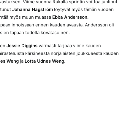
astuksen. Viime vuonna Rukalla sprintin voittoa juhlinut
ttunut
Johanna Hagström
löytyvät myös tämän vuoden
äydentää myös muun muassa
Ebba Andersson
.
paan innoissaan ennen kauden avausta. Andersson oli
usien tapaan todella kovatasoinen.
nen
Jessie Diggins
varmasti tarjoaa viime kauden
Sairasteluista kärsineestä norjalaisten joukkueesta kauden
dnes Weng
ja
Lotta Udnes Weng
.