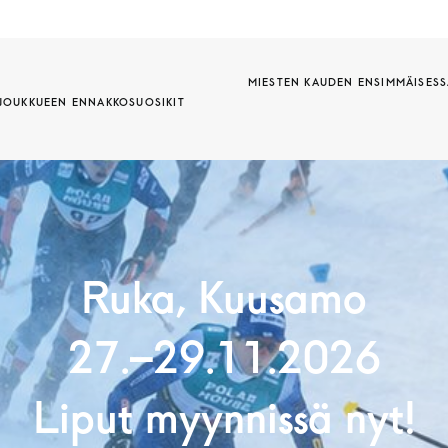
MIESTEN KAUDEN ENSIMMÄISESSÄ
 JOUKKUEEN ENNAKKOSUOSIKIT
Ruka, Kuusamo
27.–29.11.2026
Liput myynnissä nyt!