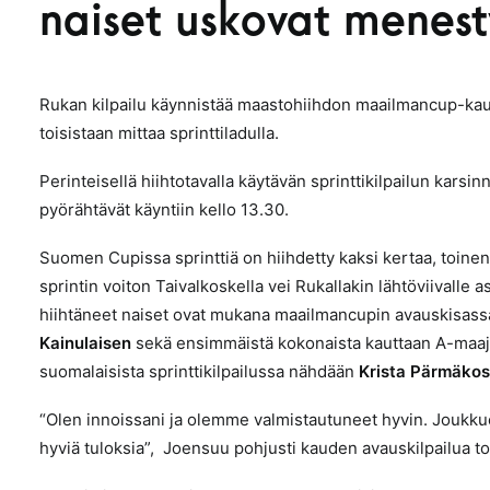
naiset uskovat menes
Rukan kilpailu käynnistää maastohiihdon maailmancup-kaud
toisistaan mittaa sprinttiladulla.
Perinteisellä hiihtotavalla käytävän sprinttikilpailun karsin
pyörähtävät käyntiin kello 13.30.
Suomen Cupissa sprinttiä on hiihdetty kaksi kertaa,
toinen
sprintin voiton Taivalkoskella vei Rukallakin lähtöviivalle 
hiihtäneet naiset ovat mukana maailmancupin avauskisass
Kainulaisen
sekä ensimmäistä kokonaista kauttaan A-maa
suomalaisista sprinttikilpailussa nähdään
Krista Pärmäkos
“Olen innoissani ja olemme valmistautuneet hyvin. Joukk
hyviä tuloksia”, Joensuu pohjusti kauden avauskilpailua to