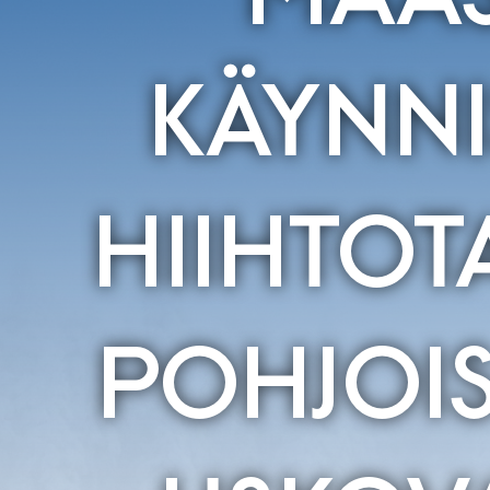
KÄYNNI
HIIHTOT
POHJOIS