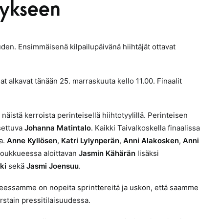
tykseen
en. Ensimmäisenä kilpailupäivänä hiihtäjät ottavat
nat alkavat tänään 25. marraskuuta kello 11.00. Finaalit
 näistä kerroista perinteisellä hiihtotyylillä.
Perinteisen
asettuva
Johanna Matintalo
. Kaikki Taivalkoskella finaalissa
a.
Anne Kyllösen
,
Katri Lylynperän
,
Anni Alakosken
,
Anni
joukkueessa aloittavan
Jasmin Kähärän
lisäksi
ki
sekä
Jasmi Joensuu
.
ueessamme on nopeita sprinttereitä ja uskon, että saamme
rstain pressitilaisuudessa.