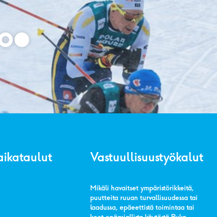
aikataulut
Vastuullisuustyökalut
Mikäli havaitset ympäristörikkeitä,
puutteita ruuan turvallisuudessa tai
laadussa, epäeettistä toimintaa tai
koet epäasiallista käytöstä Ruka