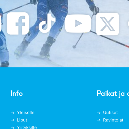
Info
Paikat ja 
Yleisölle
Uutiset
Liput
Ravintolat
Yrityksille