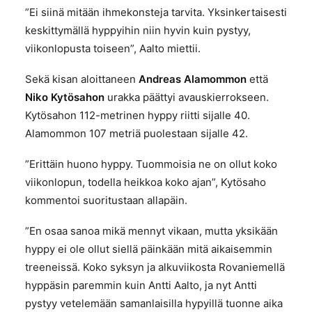
”Ei siinä mitään ihmekonsteja tarvita. Yksinkertaisesti
keskittymällä hyppyihin niin hyvin kuin pystyy,
viikonlopusta toiseen”, Aalto miettii.
Sekä kisan aloittaneen
Andreas Alamommon
että
Niko Kytösahon
urakka päättyi avauskierrokseen.
Kytösahon 112-metrinen hyppy riitti sijalle 40.
Alamommon 107 metriä puolestaan sijalle 42.
”Erittäin huono hyppy. Tuommoisia ne on ollut koko
viikonlopun, todella heikkoa koko ajan”, Kytösaho
kommentoi suoritustaan allapäin.
”En osaa sanoa mikä mennyt vikaan, mutta yksikään
hyppy ei ole ollut siellä päinkään mitä aikaisemmin
treeneissä. Koko syksyn ja alkuviikosta Rovaniemellä
hyppäsin paremmin kuin Antti Aalto, ja nyt Antti
pystyy vetelemään samanlaisilla hypyillä tuonne aika