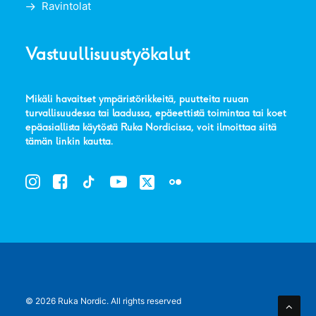
Ravintolat
Vastuullisuustyökalut
Mikäli havaitset ympäristörikkeitä, puutteita ruuan
turvallisuudessa tai laadussa, epäeettistä toimintaa tai koet
epäasiallista käytöstä Ruka Nordicissa, voit ilmoittaa siitä
tämän linkin kautta
.
© 2026 Ruka Nordic.
All rights reserved