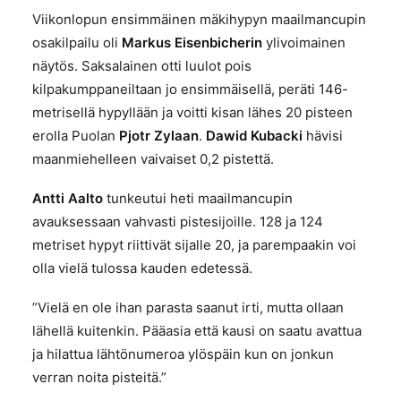
Viikonlopun ensimmäinen mäkihypyn maailmancupin
osakilpailu oli
Markus Eisenbicherin
ylivoimainen
näytös.
Saksalainen otti luulot pois
kilpakumppaneiltaan jo ensimmäisellä, peräti 146-
metrisellä hypyllään ja voitti kisan lähes 20 pisteen
erolla Puolan
Pjotr Zylaan
.
Dawid Kubacki
hävisi
maanmiehelleen vaivaiset 0,2 pistettä.
Antti Aalto
tunkeutui heti maailmancupin
avauksessaan vahvasti pistesijoille. 128 ja 124
metriset hypyt riittivät sijalle 20, ja parempaakin voi
olla vielä tulossa kauden edetessä.
”Vielä en ole ihan parasta saanut irti, mutta ollaan
lähellä kuitenkin. Pääasia että kausi on saatu avattua
ja hilattua lähtönumeroa ylöspäin kun on jonkun
verran noita pisteitä.”