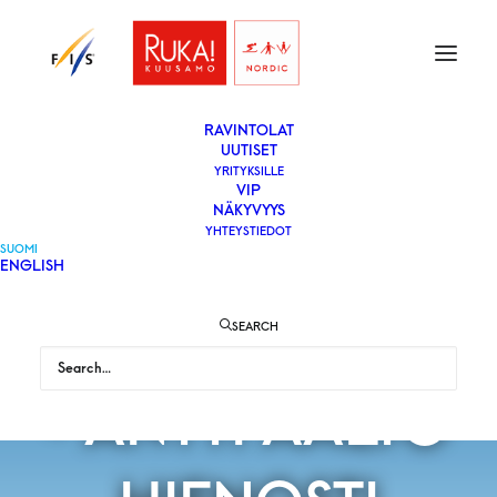
ETUSIVU
LIPUT
VAPAAEHTOISEKSI
YLEISÖLLE
­RAVINTOLAT
UUTISET
YRITYKSILLE
VIP
NÄKYVYYS
YHTEYSTIEDOT
EISENBICHER
SUOMI
ENGLISH
YLIVOIMAINEN
SEARCH
- ANTTI AALTO