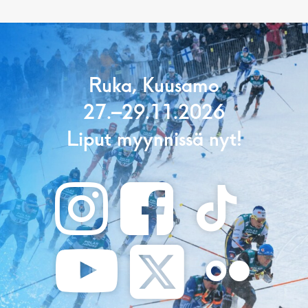
Ruka, Kuusamo
27.–29.11.2026
Liput myynnissä nyt!