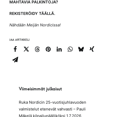
MAHTAVIA PALKINTOJA?
REKISTERÖIDY
TÄÄLLÄ
.
Nähdään Meijän Nordicissa!
JAA ARTIKKELI
Viimeisimmät julkaisut
Ruka Nordicin 25-vuotisjuhlavuoden
valmistelut etenevät vahvasti – Pauli
Mäkelä kilpailupäälliköksi
1.7.2026