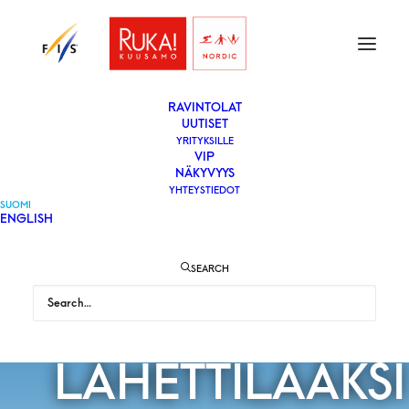
ETUSIVU
LIPUT
VAPAAEHTOISEKSI
YLEISÖLLE
­RAVINTOLAT
UUTISET
YRITYKSILLE
VIP
TULE RUKA
NÄKYVYYS
YHTEYSTIEDOT
SUOMI
ENGLISH
NORDIC -
SEARCH
MAAILMANCUP
LÄHETTILÄÄKSI