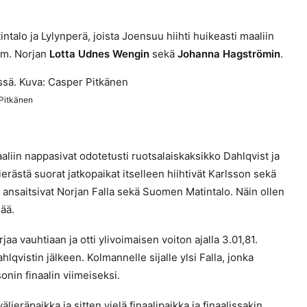
intalo ja Lylynperä, joista Joensuu hiihti huikeasti maaliin
mm. Norjan
Lotta Udnes Wengin
sekä
Johanna Hagströmin
.
 Pitkänen
aliin nappasivat odotetusti ruotsalaiskaksikko Dahlqvist ja
ierästä suorat jatkopaikat itselleen hiihtivät Karlsson sekä
in ansaitsivat Norjan Falla sekä Suomen Matintalo. Näin ollen
jää.
jaa vauhtiaan ja otti ylivoimaisen voiton ajalla 3.01,81.
hlqvistin jälkeen. Kolmannelle sijalle ylsi Falla, jonka
sonin finaalin viimeiseksi.
älieräpaikka ja sitten vielä finaalipaikka ja finaalissakin