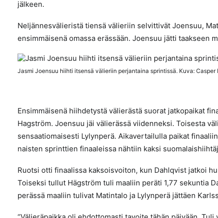
jälkeen.
Neljännesvälieristä tiensä välieriin selvittivät Joensuu, Mat
ensimmäisenä omassa erässään. Joensuu jätti taakseen 
Jasmi Joensuu hiihti itsensä välieriin perjantaina sprintissä. Kuva: Casper
Ensimmäisenä hiihdetystä välierästä suorat jatkopaikat fina
Hagström
. Joensuu jäi välierässä viidenneksi. Toisesta väl
sensaatiomaisesti Lylynperä. Aikavertailulla paikat finaali
naisten sprinttien finaaleissa nähtiin kaksi suomalaishiihtä
Ruotsi otti finaalissa kaksoisvoiton, kun Dahlqvist jatkoi hur
Toiseksi tullut Hägström tuli maaliin peräti 1,77 sekuntia Da
perässä maaliin tulivat Matintalo ja Lylynperä jättäen Karls
‘’Välieräpaikka oli ehdottomasti tavoite tähän päivään. Tuli v