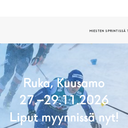
MIESTEN SPRINTISSÄ 
Ruka, Kuusamo
27.–29.11.2026
Liput myynnissä nyt!