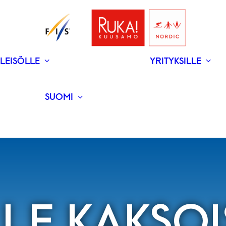
LEISÖLLE
YRITYKSILLE
V
N
­RAVINTOLAT
UUTISET
SUOMI
ENGLISH
LE KAKSO