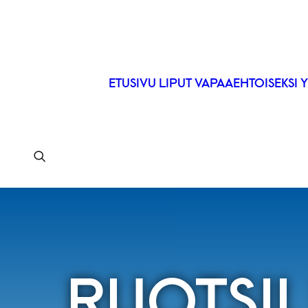
ETUSIVU
LIPUT
VAPAAEHTOISEKSI
Y
RUOTSIL