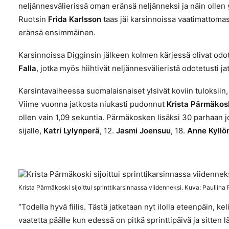
neljännesvälierissä oman eränsä neljänneksi ja näin ollen y
Ruotsin
Frida Karlsson
taas jäi karsinnoissa vaatimattomast
eränsä ensimmäinen.
Karsinnoissa Digginsin jälkeen kolmen kärjessä olivat odo
Falla
, jotka myös hiihtivät neljännesvälieristä odotetusti j
Karsintavaiheessa suomalaisnaiset ylsivät koviin tuloksiin,
Viime vuonna jatkosta niukasti pudonnut
Krista Pärmäkos
ollen vain 1,09 sekuntia. Pärmäkosken lisäksi 30 parhaan jo
sijalle,
Katri Lylynperä
, 12.
Jasmi Joensuu
, 18.
Anne Kyllö
Krista Pärmäkoski sijoittui sprinttikarsinnassa viidenneksi. Kuva: Pauliina
‘’Todella hyvä fiilis. Tästä jatketaan nyt ilolla eteenpäin, ke
vaatetta päälle kun edessä on pitkä sprinttipäivä ja sitten