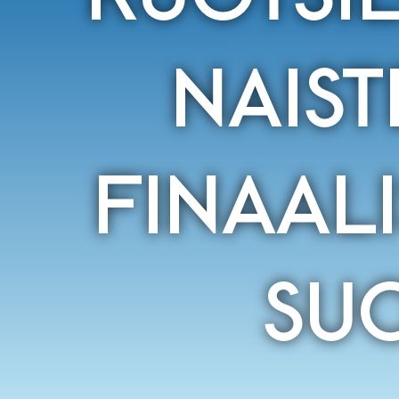
NAIST
FINAAL
SU