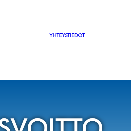
YHTEYSTIEDOT
IP
ÄKYVYYS
ISVOITTO