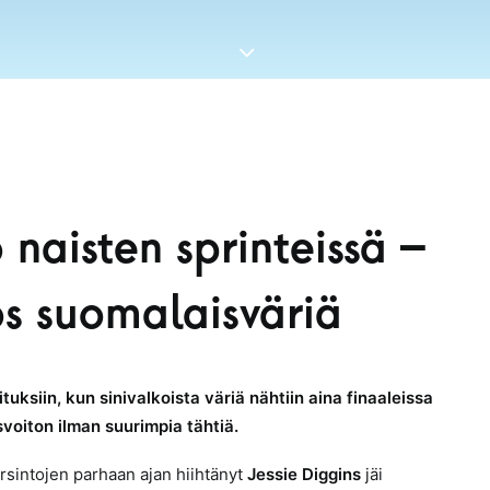
 naisten sprinteissä –
ös suomalaisväriä
uksiin, kun sinivalkoista väriä nähtiin aina finaaleissa
svoiton ilman suurimpia tähtiä.
Karsintojen parhaan ajan hiihtänyt
Jessie Diggins
jäi