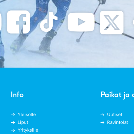
Info
Paikat ja 
Yleisölle
Uutiset
Liput
Ravintolat
Yrityksille