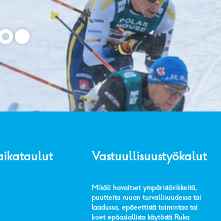
aikataulut
Vastuullisuustyökalut
Mikäli havaitset ympäristörikkeitä,
puutteita ruuan turvallisuudessa tai
laadussa, epäeettistä toimintaa tai
koet epäasiallista käytöstä Ruka