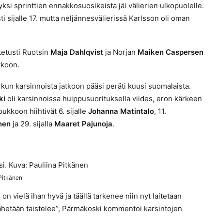
ksi sprinttien ennakkosuosikeista jäi välierien ulkopuolelle.
i sijalle 17. mutta neljännesvälierissä Karlsson oli oman
tetusti Ruotsin
Maja Dahlqvist
ja Norjan
Maiken Caspersen
atkoon.
 kun karsinnoista jatkoon pääsi peräti kuusi suomalaista.
ki
oli karsinnoissa huippusuorituksella viides, eron kärkeen
ukkoon hiihtivät 6. sijalle
Johanna Matintalo
, 11.
nen
ja 29. sijalla
Maaret Pajunoja
.
 Pitkänen
li on vielä ihan hyvä ja täällä tarkenee niin nyt laitetaan
 lähetään taistelee’’, Pärmäkoski kommentoi karsintojen