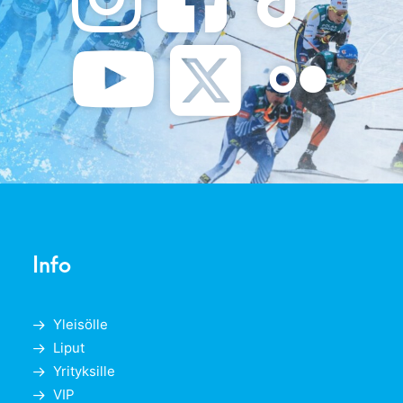
Info
Yleisölle
Liput
Yrityksille
VIP