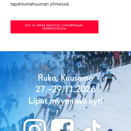
tapahtumahuuman ytimessä.
ETSI JA VARAA MAJOITUS LOMARENKAAN 
VERKKOSIVUILTA!
Ruka, Kuusamo
27.–29.11.2026
Liput myynnissä nyt!