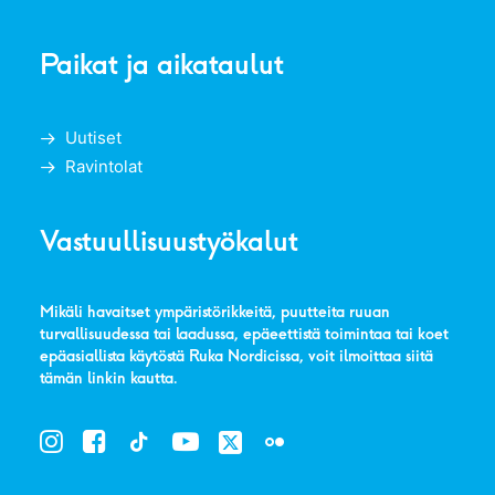
Paikat ja aikataulut
Uutiset
Ravintolat
Vastuullisuustyökalut
Mikäli havaitset ympäristörikkeitä, puutteita ruuan
turvallisuudessa tai laadussa, epäeettistä toimintaa tai koet
epäasiallista käytöstä Ruka Nordicissa, voit ilmoittaa siitä
tämän linkin kautta
.