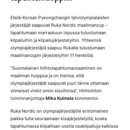
Etelä-Korean Pyeongchangin talviolympialaisten
järjestäjät saapuvat Ruka Nordic maailmancup -
tapahtumaan marraskuun lopussa tutustumaan
kilpailuihin ja kilpailujärjestelyihin. Yhteensä
olympiajärjestäjiä saapuu Rukalle tutustumaan
maailmancupin järjestelyihin 11 henkilöä.
”Suomalainen hiihtotapahtumaosaaminen on
maailman huippua ja on hienoa, että
olympiajärjestäjät saapuvat juuri tänne ottamaan
viimeiset vinkit omiin kisoihinsa”, Hiihtoliiton
toiminnanjohtaja
Mika Kulmala
kommentoi.
Ruka Nordic on olympiajärjestäjille erinomainen
paikka tulla seuraamaan kisajärjestelyitä, koska
tapahtumassa kilpaillaan useita osakilpailuja kaikissa