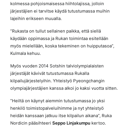
kolmessa pohjoismaisessa hiihtolajissa, jolloin
järjestäjien ei tarvitse käydä tutustumassa muihin
lajeihin erikseen muualla.
”Rukasta on tullut sellainen paikka, että siellä
käydään oppimassa ja Rukan toimintaa esitellään
myös mielellään, koska tekeminen on huipputasoa”,
Kulmala kehuu.
Myös vuoden 2014 Sotshin talviolympialaisten
järjestäjät kävivät tutustumassa Rukalla
kilpailujärjestelyihin. Yhteistyö Pyeongchangin
olympiajärjestäjien kanssa alkoi jo kaksi vuotta sitten.
”Heiltä on käynyt aiemmin tutustumassa jo yksi
henkilö toimistopalveluihimme ja nyt yhteistyö
heidän kanssaan jatkuu itse kilpailun aikana”, Ruka
Nordicin pääsihteeri
Seppo Linjakumpu
kertoo.