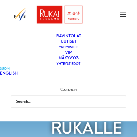
ETUSIVU
LIPUT
VAPAAEHTOISEKSI
YLEISÖLLE
­RAVINTOLAT
UUTISET
YRITYKSILLE
VIP
NÄKYVYYS
YHTEYSTIEDOT
SUOMI
ENGLISH
PYEONGCHANG
SEARCH
OLYMPIAISÄNN
RUKALLE