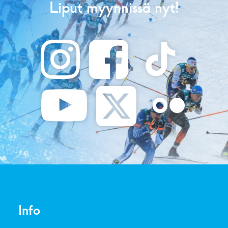
Liput myynnissä nyt!
Info