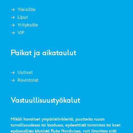
Yleisölle
Liput
Yrityksille
VIP
Paikat ja aikataulut
Uutiset
Ravintolat
Vastuullisuustyökalut
Mikäli havaitset ympäristörikkeitä, puutteita ruuan
turvallisuudessa tai laadussa, epäeettistä toimintaa tai koet
epäasiallista käytöstä Ruka Nordicissa, voit ilmoittaa siitä