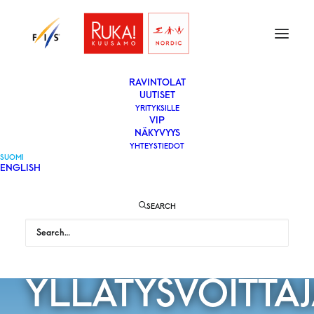
ETUSIVU
LIPUT
VAPAAEHTOISEKSI
YLEISÖLLE
­RAVINTOLAT
UUTISET
YRITYKSILLE
VIP
MIESTEN
NÄKYVYYS
YHTEYSTIEDOT
SUOMI
ENGLISH
SPRINTISSÄ
SEARCH
TODELLINEN
YLLÄTYSVOITTA