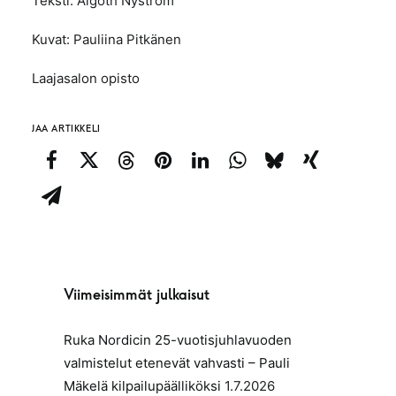
Teksti: Algoth Nyström
Kuvat: Pauliina Pitkänen
Laajasalon opisto
JAA ARTIKKELI
Viimeisimmät julkaisut
Ruka Nordicin 25-vuotisjuhlavuoden
valmistelut etenevät vahvasti – Pauli
Mäkelä kilpailupäälliköksi
1.7.2026