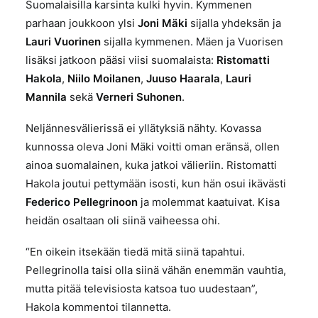
Suomalaisilla karsinta kulki hyvin. Kymmenen
parhaan joukkoon ylsi
Joni Mäki
sijalla yhdeksän ja
Lauri Vuorinen
sijalla kymmenen. Mäen ja Vuorisen
lisäksi jatkoon pääsi viisi suomalaista:
Ristomatti
Hakola
,
Niilo Moilanen
,
Juuso Haarala
,
Lauri
Mannila
sekä
Verneri Suhonen
.
Neljännesvälierissä ei yllätyksiä nähty. Kovassa
kunnossa oleva Joni Mäki voitti oman eränsä, ollen
ainoa suomalainen, kuka jatkoi välieriin. Ristomatti
Hakola joutui pettymään isosti, kun hän osui ikävästi
Federico Pellegrinoon
ja molemmat kaatuivat. Kisa
heidän osaltaan oli siinä vaiheessa ohi.
“En oikein itsekään tiedä mitä siinä tapahtui.
Pellegrinolla taisi olla siinä vähän enemmän vauhtia,
mutta pitää televisiosta katsoa tuo uudestaan”,
Hakola kommentoi tilannetta.