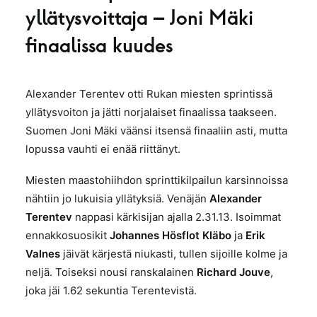
yllätysvoittaja – Joni Mäki
finaalissa kuudes
Alexander Terentev otti Rukan miesten sprintissä
yllätysvoiton ja jätti norjalaiset finaalissa taakseen.
Suomen Joni Mäki väänsi itsensä finaaliin asti, mutta
lopussa vauhti ei enää riittänyt.
Miesten maastohiihdon sprinttikilpailun karsinnoissa
nähtiin jo lukuisia yllätyksiä. Venäjän
Alexander
Terentev
nappasi kärkisijan ajalla 2.31.13. Isoimmat
ennakkosuosikit
Johannes
Hösflot Kläbo
ja
Erik
Valnes
jäivät kärjestä niukasti, tullen sijoille kolme ja
neljä. Toiseksi nousi ranskalainen
Richard Jouve
,
joka jäi 1.62 sekuntia Terentevistä.