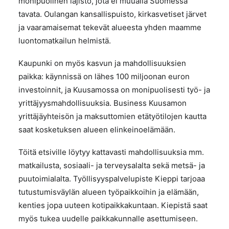
monipuolinen lajisto, jota ei muualla Suomessa
tavata. Oulangan kansallispuisto, kirkasvetiset järvet
ja vaaramaisemat tekevät alueesta yhden maamme
luontomatkailun helmistä.
Kaupunki on myös kasvun ja mahdollisuuksien
paikka: käynnissä on lähes 100 miljoonan euron
investoinnit, ja Kuusamossa on monipuolisesti työ- ja
yrittäjyysmahdollisuuksia. Business Kuusamon
yrittäjäyhteisön ja maksuttomien etätyötilojen kautta
saat kosketuksen alueen elinkeinoelämään.
Töitä etsiville löytyy kattavasti mahdollisuuksia mm.
matkailusta, sosiaali- ja terveysalalta sekä metsä- ja
puutoimialalta. Työllisyyspalvelupiste Kieppi tarjoaa
tutustumisväylän alueen työpaikkoihin ja elämään,
kenties jopa uuteen kotipaikkakuntaan. Kiepistä saat
myös tukea uudelle paikkakunnalle asettumiseen.