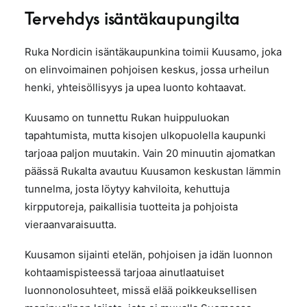
Tervehdys isäntäkaupungilta
Ruka Nordicin isäntäkaupunkina toimii Kuusamo, joka
on elinvoimainen pohjoisen keskus, jossa urheilun
henki, yhteisöllisyys ja upea luonto kohtaavat.
Kuusamo on tunnettu Rukan huippuluokan
tapahtumista, mutta kisojen ulkopuolella kaupunki
tarjoaa paljon muutakin. Vain 20 minuutin ajomatkan
päässä Rukalta avautuu Kuusamon keskustan lämmin
tunnelma, josta löytyy kahviloita, kehuttuja
kirpputoreja, paikallisia tuotteita ja pohjoista
vieraanvaraisuutta.
Kuusamon sijainti etelän, pohjoisen ja idän luonnon
kohtaamispisteessä tarjoaa ainutlaatuiset
luonnonolosuhteet, missä elää poikkeuksellisen