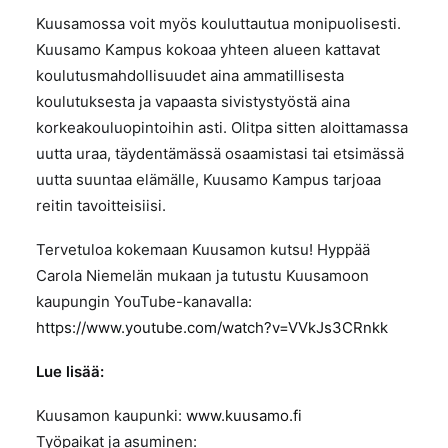
Kuusamossa voit myös kouluttautua monipuolisesti.
Kuusamo Kampus kokoaa yhteen alueen kattavat
koulutusmahdollisuudet aina ammatillisesta
koulutuksesta ja vapaasta sivistystyöstä aina
korkeakouluopintoihin asti. Olitpa sitten aloittamassa
uutta uraa, täydentämässä osaamistasi tai etsimässä
uutta suuntaa elämälle, Kuusamo Kampus tarjoaa
reitin tavoitteisiisi.
Tervetuloa kokemaan Kuusamon kutsu! Hyppää
Carola Niemelän mukaan ja tutustu Kuusamoon
kaupungin YouTube-kanavalla:
https://www.youtube.com/watch?v=VVkJs3CRnkk
Lue lisää:
Kuusamon kaupunki:
www.kuusamo.fi
Työpaikat ja asuminen: