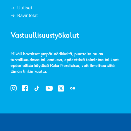
Uutiset
Ravintolat
Vastuullisuustyökalut
Mikäli havaitset ympäristörikkeitä, puutteita ruuan
turvallisuudessa tai laadussa, epäeettistä toimintaa tai koet
epäasiallista käytöstä Ruka Nordicissa, voit ilmoittaa siitä
tämän linkin kautta
.