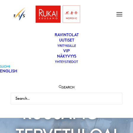
ETUSIVU
LIPUT
VAPAAEHTOISEKSI
YLEISÖLLE
­RAVINTOLAT
UUTISET
YRITYKSILLE
VIP
NÄKYVYYS
YHTEYSTIEDOT
SUOMI
ENGLISH
SUA KUTSUU
SEARCH
KUUSAMO –