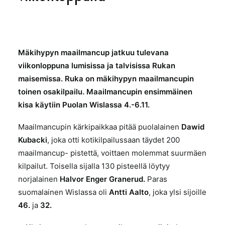
Mäkihypyn maailmancup jatkuu tulevana
viikonloppuna lumisissa ja talvisissa Rukan
maisemissa. Ruka on mäkihypyn maailmancupin
toinen osakilpailu. Maailmancupin ensimmäinen
kisa käytiin Puolan Wislassa 4.-6.11.
Maailmancupin kärkipaikkaa pitää puolalainen
Dawid
Kubacki
, joka otti kotikilpailussaan täydet 200
maailmancup- pistettä, voittaen molemmat suurmäen
kilpailut. Toisella sijalla 130 pisteellä löytyy
norjalainen
Halvor Enger Granerud.
Paras
suomalainen Wislassa oli
Antti Aalto
, joka ylsi sijoille
4
6.
ja
32.