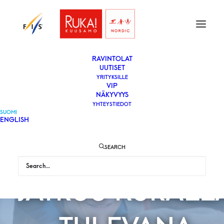
ETUSIVU
LIPUT
VAPAAEHTOISEKSI
YLEISÖLLE
­RAVINTOLAT
UUTISET
YRITYKSILLE
VIP
NÄKYVYYS
YHTEYSTIEDOT
MÄKIHYPYN
SUOMI
ENGLISH
MAAILMANCU
SEARCH
JATKUU RUKALL