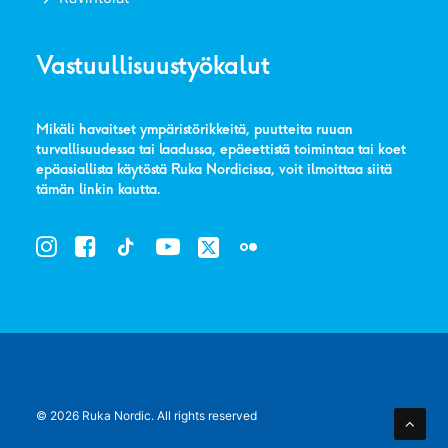
Vastuullisuustyökalut
Mikäli havaitset ympäristörikkeitä, puutteita ruuan
turvallisuudessa tai laadussa, epäeettistä toimintaa tai koet
epäasiallista käytöstä Ruka Nordicissa, voit ilmoittaa siitä
tämän linkin kautta
.
© 2026 Ruka Nordic.
All rights reserved