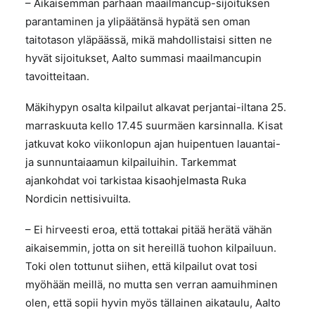
– Aikaisemman parhaan maailmancup-sijoituksen
parantaminen ja ylipäätänsä hypätä sen oman
taitotason yläpäässä, mikä mahdollistaisi sitten ne
hyvät sijoitukset, Aalto summasi maailmancupin
tavoitteitaan.
Mäkihypyn osalta kilpailut alkavat perjantai-iltana 25.
marraskuuta kello 17.45 suurmäen karsinnalla. Kisat
jatkuvat koko viikonlopun ajan huipentuen lauantai-
ja sunnuntaiaamun kilpailuihin. Tarkemmat
ajankohdat voi tarkistaa
kisaohjelmasta
Ruka
Nordicin nettisivuilta.
– Ei hirveesti eroa, että tottakai pitää herätä vähän
aikaisemmin, jotta on sit hereillä tuohon kilpailuun.
Toki olen tottunut siihen, että kilpailut ovat tosi
myöhään meillä, no mutta sen verran aamuihminen
olen, että sopii hyvin myös tällainen aikataulu, Aalto