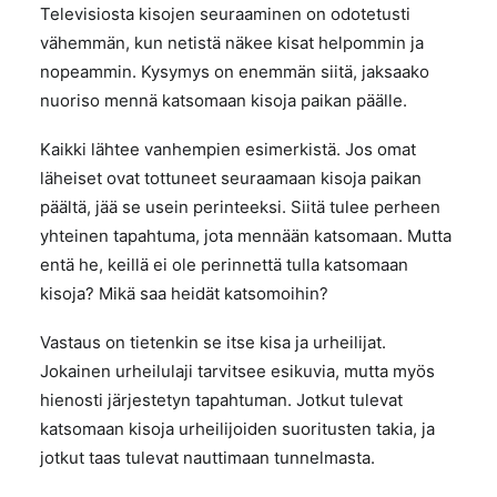
Televisiosta kisojen seuraaminen on odotetusti
vähemmän, kun netistä näkee kisat helpommin ja
nopeammin. Kysymys on enemmän siitä, jaksaako
nuoriso mennä katsomaan kisoja paikan päälle.
Kaikki lähtee vanhempien esimerkistä. Jos omat
läheiset ovat tottuneet seuraamaan kisoja paikan
päältä, jää se usein perinteeksi. Siitä tulee perheen
yhteinen tapahtuma, jota mennään katsomaan. Mutta
entä he, keillä ei ole perinnettä tulla katsomaan
kisoja? Mikä saa heidät katsomoihin?
Vastaus on tietenkin se itse kisa ja urheilijat.
Jokainen urheilulaji tarvitsee esikuvia, mutta myös
hienosti järjestetyn tapahtuman. Jotkut tulevat
katsomaan kisoja urheilijoiden suoritusten takia, ja
jotkut taas tulevat nauttimaan tunnelmasta.