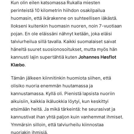
Kun olin eilen katsomassa Rukalla miesten
perinteistä 10 kilometrin hiihdon osakilpailua
huomasin, että ikärakenne on suhteellisen iäkästä.
Ilokseni kuitenkin huomasin nuoren, noin 7-vuotiaan
pojan. En ole eläissäni nähnyt ketään, joka eläisi
talviurheilua sillä tavalla. Kaikki suomalaiset saivat
häneltä suuret suosionosoitukset, mutta myös hän
kannusti lajin supertähtiä kuten
J
ohannes Høsflot
Klæbo
.
Tämän jälkeen kiinnitinkin huomiota siihen, että
olisiko nuoria enemmän huutamassa ja
kannustamassa. Kyllä oli. Pienistä lapsista nuoriin
aikuisiin, kaikkia ikäluokkia löytyi, kun keskittyi
etsimään heitä. Ja mikä tärkeintä: he seurasivat ja
kannustivat ihan yhtä paljon kuin vanhemmat ihmiset.
Ymmärsin silloin, että talviurheilu kiinnostaa
nuoriakin ihmisiä.