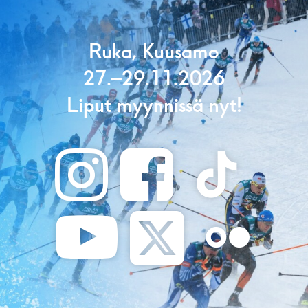
Ruka, Kuusamo
27.–29.11.2026
Liput myynnissä nyt!