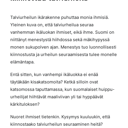
Talviurheilun ikärakenne puhuttaa monia ihmisiä.
Yleinen kuva on, että talviurheilua seuraa
vanhemman ikäluokan ihmiset, eikä ihme. Suomi on
niittänyt menestystä hiihdossa sekä mäkihypyssä
monen sukupolven ajan. Menestys tuo luonnollisesti
kiinnostusta ja urheilun seuraamisesta tulee monelle
elämäntapa.
Entä sitten, kun vanhempi ikäluokka ei enää
täytäkään kisakatsomoita? Ketkä silloin ovat
katsomossa taputtamassa, kun suomalaiset huippu-
urheilijat hiihtävät maaliviivan yli tai hyppäävät
kärkituloksen?
Nuoret ihmiset tietenkin. Kysymys kuuluukin, että
kiinnostaako talviurheilun seuraaminen heitä?