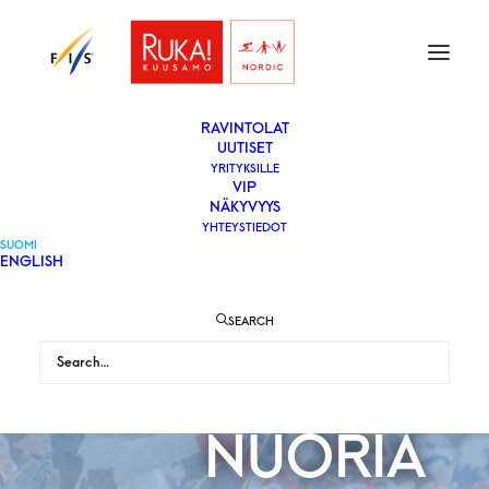
ETUSIVU
LIPUT
VAPAAEHTOISEKSI
YLEISÖLLE
­RAVINTOLAT
UUTISET
YRITYKSILLE
VIP
RUKAN
NÄKYVYYS
YHTEYSTIEDOT
SUOMI
ENGLISH
MAAILMANCUPI
SEARCH
TODISTETTIIN, E
NUORIA