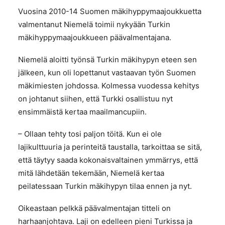
Vuosina 2010-14 Suomen mäkihyppymaajoukkuetta
valmentanut Niemelä toimii nykyään Turkin
mäkihyppymaajoukkueen päävalmentajana.
Niemelä aloitti työnsä Turkin mäkihypyn eteen sen
jälkeen, kun oli lopettanut vastaavan työn Suomen
mäkimiesten johdossa. Kolmessa vuodessa kehitys
on johtanut siihen, että Turkki osallistuu nyt
ensimmäistä kertaa maailmancupiin.
– Ollaan tehty tosi paljon töitä. Kun ei ole
lajikulttuuria ja perinteitä taustalla, tarkoittaa se sitä,
että täytyy saada kokonaisvaltainen ymmärrys, että
mitä lähdetään tekemään, Niemelä kertaa
peilatessaan Turkin mäkihypyn tilaa ennen ja nyt.
Oikeastaan pelkkä päävalmentajan titteli on
harhaanjohtava. Laji on edelleen pieni Turkissa ja