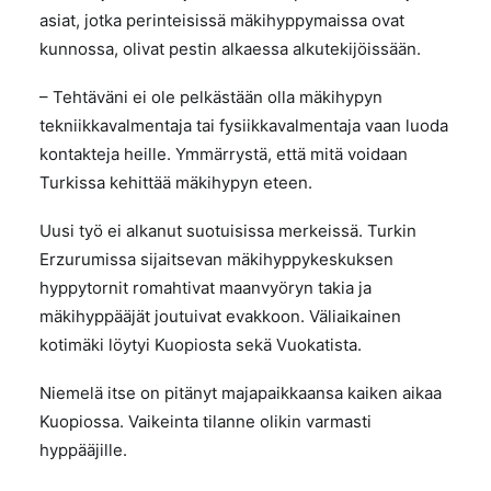
asiat, jotka perinteisissä mäkihyppymaissa ovat
kunnossa, olivat pestin alkaessa alkutekijöissään.
– Tehtäväni ei ole pelkästään olla mäkihypyn
tekniikkavalmentaja tai fysiikkavalmentaja vaan luoda
kontakteja heille. Ymmärrystä, että mitä voidaan
Turkissa kehittää mäkihypyn eteen.
Uusi työ ei alkanut suotuisissa merkeissä. Turkin
Erzurumissa sijaitsevan mäkihyppykeskuksen
hyppytornit romahtivat maanvyöryn takia ja
mäkihyppääjät joutuivat evakkoon. Väliaikainen
kotimäki löytyi Kuopiosta sekä Vuokatista.
Niemelä itse on pitänyt majapaikkaansa kaiken aikaa
Kuopiossa. Vaikeinta tilanne olikin varmasti
hyppääjille.