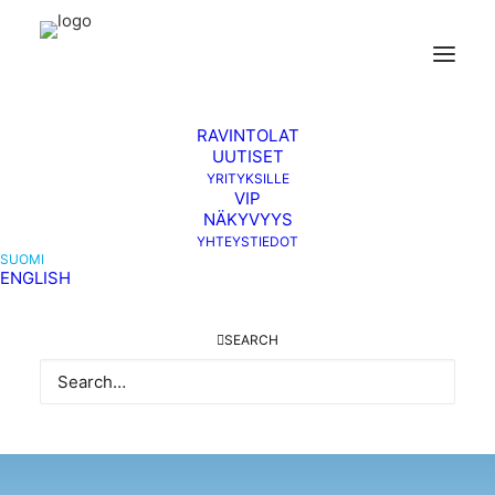
ETUSIVU
LIPUT
VAPAAEHTOISEKSI
YLEISÖLLE
­RAVINTOLAT
UUTISET
YRITYKSILLE
VIP
NÄKYVYYS
YHTEYSTIEDOT
SUOMI
ENGLISH
SEARCH