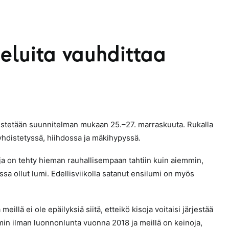
eluita vauhdittaa
estetään suunnitelman mukaan 25.–27. marraskuuta. Rukalla
yhdistetyssä, hiihdossa ja mäkihypyssä.
a on tehty hieman rauhallisempaan tahtiin kuin aiemmin,
sa ollut lumi. Edellisviikolla satanut ensilumi on myös
illä ei ole epäilyksiä siitä, etteikö kisoja voitaisi järjestää
mmin ilman luonnonlunta vuonna 2018 ja meillä on keinoja,