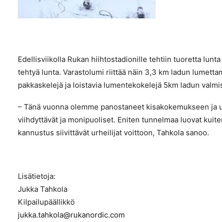
Edellisviikolla Rukan hiihtostadionille tehtiin tuoretta lunta 
tehtyä lunta. Varastolumi riittää näin 3,3 km ladun lumetta
pakkaskelejä ja loistavia lumentekokelejä 5km ladun valmis
­– Tänä vuonna olemme panostaneet kisakokemukseen ja urh
viihdyttävät ja monipuoliset. Eniten tunnelmaa luovat kuitenki
kannustus siivittävät urheilijat voittoon, Tahkola sanoo.
Lisätietoja:
Jukka Tahkola
Kilpailupäällikkö
jukka.tahkola@rukanordic.com