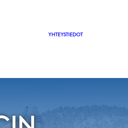
YHTEYSTIEDOT
IP
ÄKYVYYS
CIN