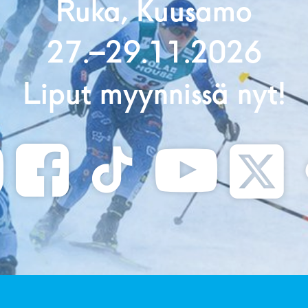
Ruka, Kuusamo
27.–29.11.2026
Liput myynnissä nyt!