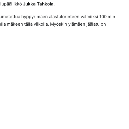
ilupäällikkö
Jukka Tahkola
.
umetettua hyppyrimäen alastulorinteen valmiiksi 100 m:n
lla mäkeen tällä viikolla. Myöskin ylämäen jäälatu on