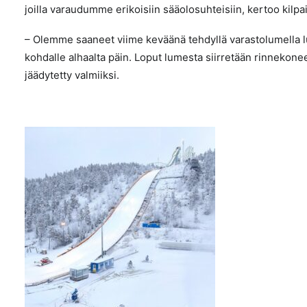
joilla varaudumme erikoisiin sääolosuhteisiin, kertoo kilpa
– Olemme saaneet viime keväänä tehdyllä varastolumella l
kohdalle alhaalta päin. Loput lumesta siirretään rinnekonee
jäädytetty valmiiksi.