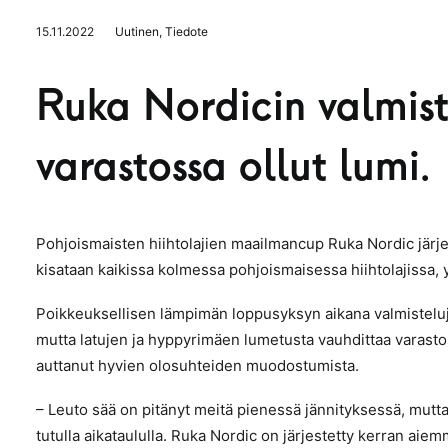
15.11.2022
Uutinen
,
Tiedote
Ruka Nordicin valmist
varastossa ollut lumi.
Pohjoismaisten hiihtolajien maailmancup Ruka Nordic järj
kisataan kaikissa kolmessa pohjoismaisessa hiihtolajissa, 
Poikkeuksellisen lämpimän loppusyksyn aikana valmisteluj
mutta latujen ja hyppyrimäen lumetusta vauhdittaa varastos
auttanut hyvien olosuhteiden muodostumista.
– Leuto sää on pitänyt meitä pienessä jännityksessä, mutta me
tutulla aikataululla. Ruka Nordic on järjestetty kerran aie