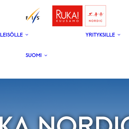
LEISÖLLE
YRITYKSILLE
V
N
­RAVINTOLAT
UUTISET
SUOMI
ENGLISH
KA NORDI