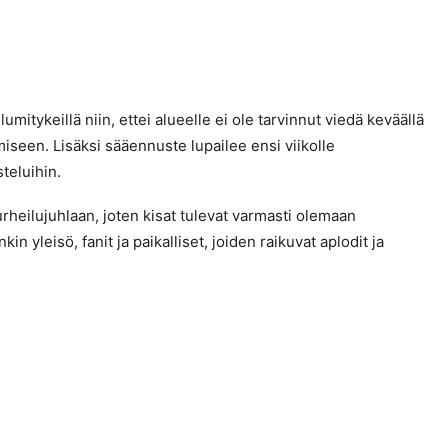
lumitykeillä niin, ettei alueelle ei ole tarvinnut viedä keväällä
miseen. Lisäksi sääennuste lupailee ensi viikolle
teluihin.
eilujuhlaan, joten kisat tulevat varmasti olemaan
n yleisö, fanit ja paikalliset, joiden raikuvat aplodit ja