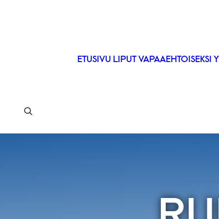
ETUSIVU
LIPUT
VAPAAEHTOISEKSI
Y
RU