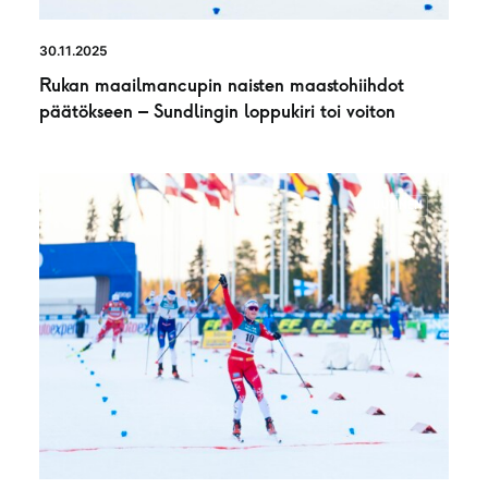
30.11.2025
Rukan maailmancupin naisten maastohiihdot
päätökseen – Sundlingin loppukiri toi voiton
UUTINEN