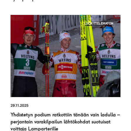
LUOKITTELEMATON
29.11.2025
Yhdistetyn podium ratkottiin tänään vain ladulla –
perjantain varakilpailun lähtökohdat suotuisat
voittaja Lamparterille