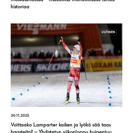
historiaa
UUTINEN
30.11.2025
Voittaako Lamparter kaiken ja lyökö sää taas
haasteita? – Yhdistetyn viikonloppu huipentuu