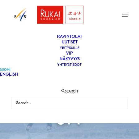
ETUSIVU
LIPUT
VAPAAEHTOISEKSI
YLEISÖLLE
­RAVINTOLAT
UUTISET
YRITYKSILLE
VIP
NÄKYVYYS
YHTEYSTIEDOT
SUOMI
ENGLISH
SEARCH
ST1