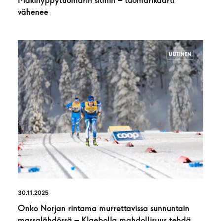
Mäkihyppytuomarin silmin – tuomarikaarti
vähenee
UUTINEN
30.11.2025
Onko Norjan rintama murrettavissa sunnuntain
massalähdössä – Klaebolla mahdollisuus tehdä