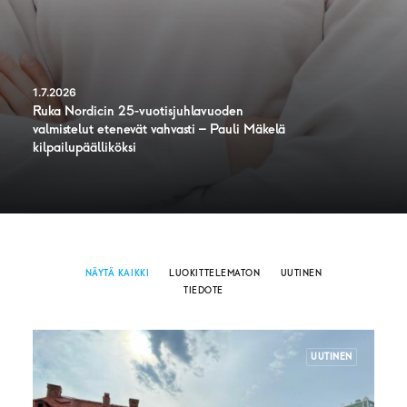
1.7.2026
Ruka Nordicin 25-vuotisjuhlavuoden
valmistelut etenevät vahvasti – Pauli Mäkelä
kilpailupäälliköksi
NÄYTÄ KAIKKI
LUOKITTELEMATON
UUTINEN
TIEDOTE
UUTINEN