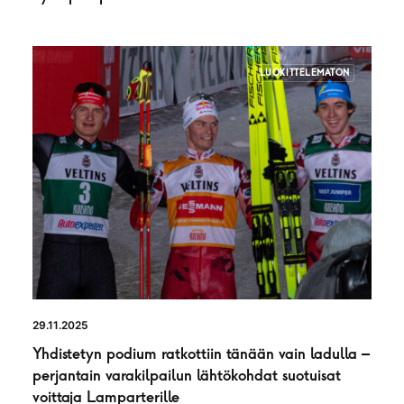
LUOKITTELEMATON
29.11.2025
Yhdistetyn podium ratkottiin tänään vain ladulla –
perjantain varakilpailun lähtökohdat suotuisat
voittaja Lamparterille