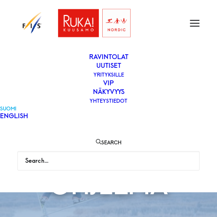
ETUSIVU
LIPUT
VAPAAEHTOISEKSI
YLEISÖLLE
­RAVINTOLAT
UUTISET
YRITYKSILLE
VIP
NÄKYVYYS
YHTEYSTIEDOT
SUOMI
ENGLISH
SEARCH
OHJELMA