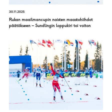
30.11.2025
Rukan maailmancupin naisten maastohiihdot
päätökseen – Sundlingin loppukiri toi voiton
UUTINEN