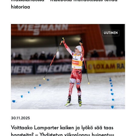
historiaa
UUTINEN
30.11.2025
Voittaako Lamparter kaiken ja lyökö sää taas
haasteita? – Yhdistetyn viikonloppu huipentuu