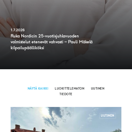
1.7.2026
Ruka Nordicin 25-vuotisjuhlavuoden
valmistelut etenevät vahvasti – Pauli Mäkelä
kilpailupäälliköksi
NÄYTÄ KAIKKI
LUOKITTELEMATON
UUTINEN
TIEDOTE
UUTINEN