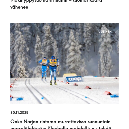
Mäkihyppytuomarin silmin – tuomarikaarti
vähenee
UUTINEN
30.11.2025
Onko Norjan rintama murrettavissa sunnuntain
massalähdössä – Klaebolla mahdollisuus tehdä