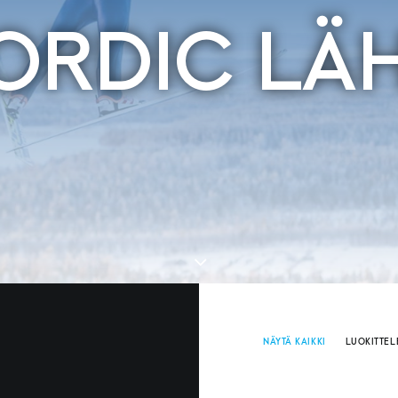
ORDIC LÄH
NÄYTÄ KAIKKI
LUOKITTE