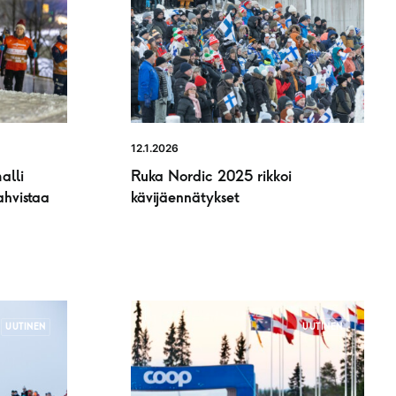
12.1.2026
alli
Ruka Nordic 2025 rikkoi
ahvistaa
kävijäennätykset
UUTINEN
UUTINEN