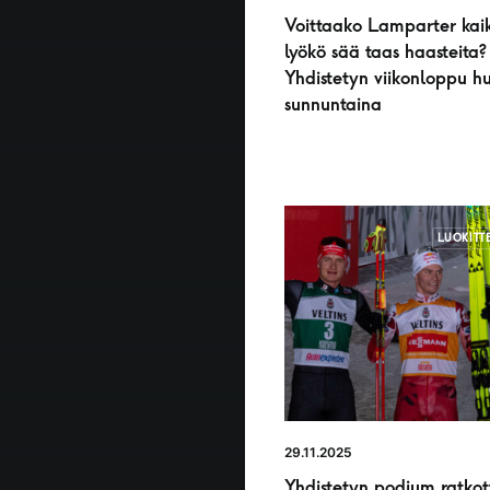
Voittaako Lamparter kaik
lyökö sää taas haasteita?
Yhdistetyn viikonloppu h
sunnuntaina
LUOKITT
29.11.2025
Yhdistetyn podium ratkott