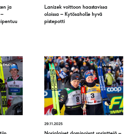
en ja
Lanizek voittoon haastavissa
 –
oloissa – Kytösaholle hyvä
uipentuu
pistepotti
ELEMATON
UUTINEN
29.11.2025
iin
Norjalaiset dominoivat sprinttejä –