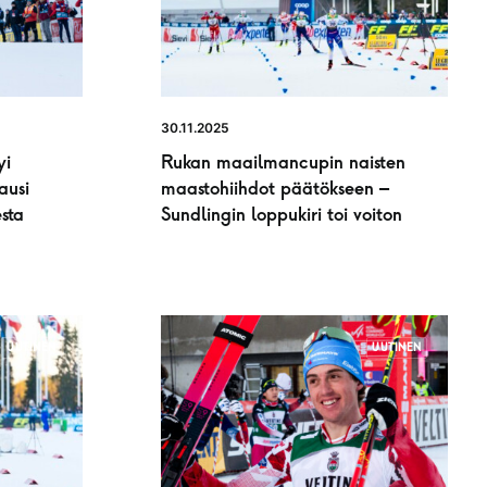
30.11.2025
yi
Rukan maailmancupin naisten
ausi
maastohiihdot päätökseen –
sta
Sundlingin loppukiri toi voiton
UUTINEN
UUTINEN