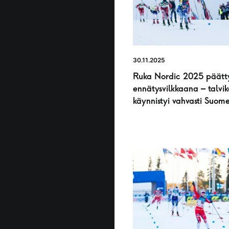
30.11.2025
Ruka Nordic 2025 päätt
ennätysvilkkaana – talvik
käynnistyi vahvasti Suome