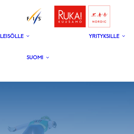
LEISÖLLE
YRITYKSILLE
V
N
­RAVINTOLAT
UUTISET
SUOMI
ENGLISH