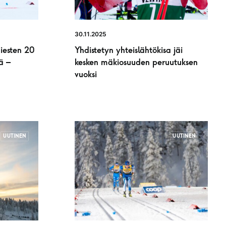
30.11.2025
miesten 20
Yhdistetyn yhteislähtökisa jäi
ä –
kesken mäkiosuuden peruutuksen
vuoksi
UUTINEN
UUTINEN