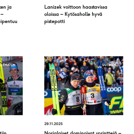
en ja
Lanizek voittoon haastavissa
 –
oloissa – Kytösaholle hyvä
uipentuu
pistepotti
ELEMATON
UUTINEN
29.11.2025
iin
Norjalaiset dominoivat sprinttejä –