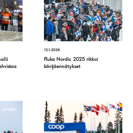
12.1.2026
alli
Ruka Nordic 2025 rikkoi
ahvistaa
kävijäennätykset
UUTINEN
UUTINEN