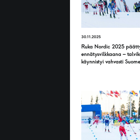
30.11.2025
Ruka Nordic 2025 päätt
ennätysvilkkaana – talvik
käynnistyi vahvasti Suome