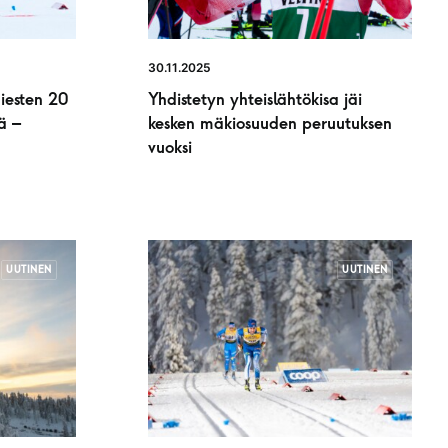
30.11.2025
miesten 20
Yhdistetyn yhteislähtökisa jäi
ä –
kesken mäkiosuuden peruutuksen
vuoksi
UUTINEN
UUTINEN