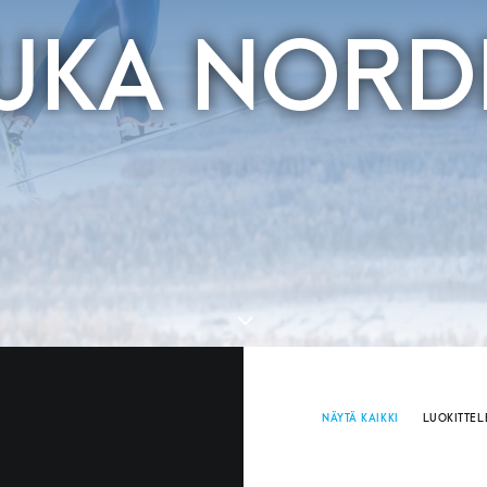
UKA NORD
NÄYTÄ KAIKKI
LUOKITTE