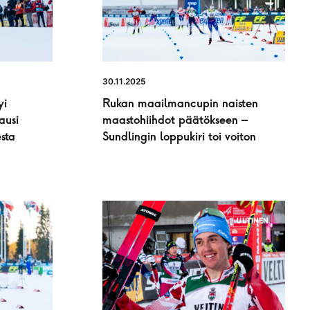
30.11.2025
yi
Rukan maailmancupin naisten
ausi
maastohiihdot päätökseen –
sta
Sundlingin loppukiri toi voiton
UUTINEN
UUTINEN