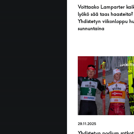
Voittaako Lamparter kaik
lyökö sää taas haasteita?
Yhdistetyn viikonloppu h
sunnuntaina
LUOKITT
29.11.2025
Yhdistetyn podium ratkott