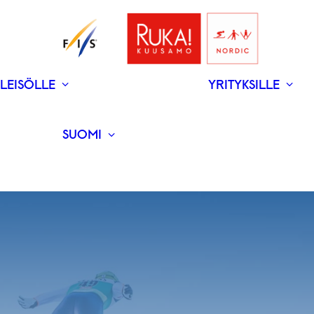
LEISÖLLE
YRITYKSILLE
V
N
­RAVINTOLAT
UUTISET
SUOMI
ENGLISH