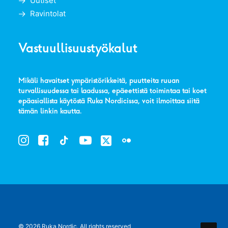
Uutiset
Ravintolat
Vastuullisuustyökalut
Mikäli havaitset ympäristörikkeitä, puutteita ruuan
turvallisuudessa tai laadussa, epäeettistä toimintaa tai koet
epäasiallista käytöstä Ruka Nordicissa, voit ilmoittaa siitä
tämän linkin kautta
.
© 2026 Ruka Nordic.
All rights reserved