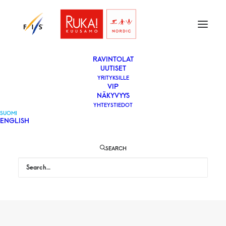
ETUSIVU
LIPUT
VAPAAEHTOISEKSI
YLEISÖLLE
­RAVINTOLAT
UUTISET
YRITYKSILLE
VIP
NÄKYVYYS
YHTEYSTIEDOT
SUOMI
ENGLISH
SEARCH
Kisaohjelma